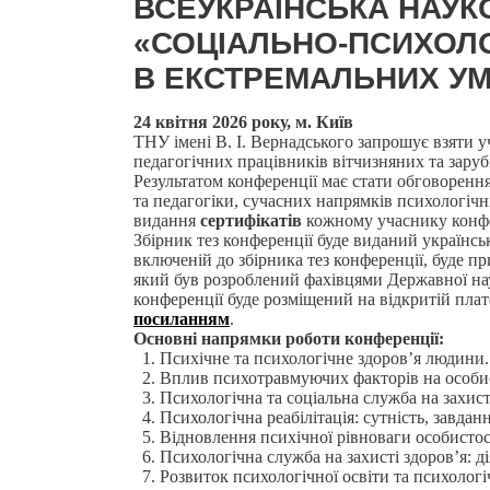
ВСЕУКРАЇНСЬКА НАУК
«СОЦІАЛЬНО-ПСИХОЛО
В ЕКСТРЕМАЛЬНИХ У
24 квітня 202
6 року, м. Київ
ТНУ імені В. І. Вернадського запрошує взяти 
педагогічних працівників вітчизняних та заруб
Результатом конференції має стати обговорення
та педагогіки, сучасних напрямків психологіч
видання
сертифікатів
кожному учаснику конфер
Збірник тез конференції буде виданий українс
включеній до збірника тез конференції, буде п
який був розроблений фахівцями Державної наук
конференції буде розміщений на відкритій пла
посиланням
.
Основні напрямки роботи конференції:
Психічне та психологічне здоров’я людини.
Вплив психотравмуючих факторів на особисті
Психологічна та соціальна служба на захист
Психологічна реабілітація: сутність, завданн
Відновлення психічної рівноваги особистості
Психологічна служба на захисті здоров’я: д
Розвиток психологічної освіти та психолог