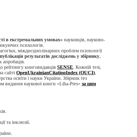
Я
сті в екстремальних умовах»
науковців, науково-
тикуючих психологів.
едагогіки, міждисциплінарних проблем психології
публікація результатів досліджень у збірнику
,
к апробація.
 до рейтингу книговидавців
SENSE
. Кожній тезі,
на сайті
Open
Ukrainian
Citation
Index
(
OUCI
)
,
ства освіти і науки України. Збірник тез
ом видання наукової книги «Liha-Pres»
за цим
ів.
ї та інклюзії.
раїни.