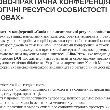
ОВО-ПРАКТИЧНА КОНФЕРЕНЦІ
ГІЧНІ РЕСУРСИ ОСОБИСТОСТІ
МОВАХ»
участь
у конференції «Соціально-психологічні ресурси особисто
іжних вищих навчальних закладів, докторантів, аспірантів, прак
 актуальних проблем теорії і практики сучасної психології та п
них досліджень за тематичними напрямками конференції, а також
енції, що враховується при захисті дисертаційних досліджень я
ько-польським науковим видавництвом «
Liha-Pres»
, яке входить
рисвоєно
DOI
, що дає змогу авторам знайти свою наукову працю 
ово-технічної бібліотеки України за дорученням Колегії Міністер
тформі українсько-польського видавництва з багаторічним досвід
сть та її життєдіяльність.
і здоров’я людини: діяльність психологів та соціальних працівник
я, структура, організація.
 у процесі психологічного супроводу, психосоціальної реабілітаці
іяльність психологів освітніх та медичних установ.
ічної практики в умовах сучасного соціокультурного простору Ук