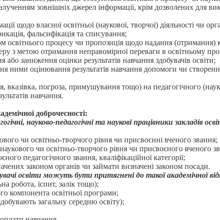
алученням зовнішніх джерел інформації, крім дозволених для ви
ії щодо власної освітньої (наукової, творчої) діяльності чи орг
рикація, фальсифікація та списування;
 освітнього процесу чи пропозиція щодо надання (отримання) ко
еру з метою отримання неправомірної переваги в освітньому про
 або заниження оцінки результатів навчання здобувачів освіти;
ння ними оцінювання результатів навчання допомоги чи створенн
я, вказівка, погроза, примушування тощо) на педагогічного (нау
ультатів навчання.
адемічної доброчесності:
огічні, науково-педагогічні та наукові працівники закладів о
ового чи освітньо-творчого рівня чи присвоєнні вченого звання;
аукового чи освітньо-творчого рівня чи присвоєного вченого зв
ного педагогічного звання, кваліфікаційної категорії;
начених законом органів чи займати визначені законом посади.
увачі освіти можуть бути притягнені до такої академічної від
 робота, іспит, залік тощо);
го компонента освітньої програми;
 здобувають загальну середню освіту);
 оплати навчання.