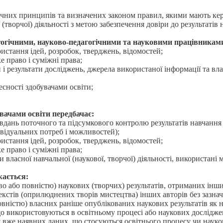
ичних принципів та визначених законом правил, якими мають кер
творчої) діяльності з метою забезпечення довіри до результатів 
гогічними, науково-педагогічними та науковими працівниками
истання ідей, розробок, тверджень, відомостей;
 право і суміжні права;
і результати досліджень, джерела використаної інформації та вла
сності здобувачами освіти;
вачами освіти передбачає:
вдань поточного та підсумкового контролю результатів навчання 
ивідуальних потреб і можливостей);
истання ідей, розробок, тверджень, відомостей;
 право і суміжні права;
 власної навчальної (наукової, творчої) діяльності, використані 
жається:
о або повністю) наукових (творчих) результатів, отриманих інши
текстів (оприлюднених творів мистецтва) інших авторів без зазна
вністю) власних раніше опублікованих наукових результатів як н
о використовуються в освітньому процесі або наукових дослідже
я вже наявних даних, що стосуються освітнього процесу чи науко