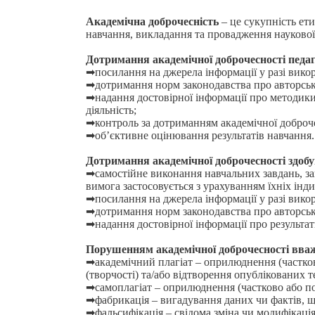
Академічна доброчесність
– це сукупність ет
навчання, викладання та провадження наукової (
Дотримання академічної доброчесності педа
➡посилання на джерела інформації у разі викор
➡дотримання норм законодавства про авторське
➡надання достовірної інформації про методики 
діяльність;
➡контроль за дотриманням академічної доброче
➡об’єктивне оцінювання результатів навчання.
Дотримання академічної доброчесності здобу
➡самостійне виконання навчальних завдань, за
вимога застосовується з урахуванням їхніх інд
➡посилання на джерела інформації у разі викор
➡дотримання норм законодавства про авторське
➡надання достовірної інформації про результати
Порушенням академічної доброчесності вва
➡академічний плагіат – оприлюднення (частков
(творчості) та/або відтворення опублікованих 
➡самоплагіат – оприлюднення (частково або по
➡фабрикація – вигадування даних чи фактів, щ
➡фальсифікація – свідома зміна чи модифікаці