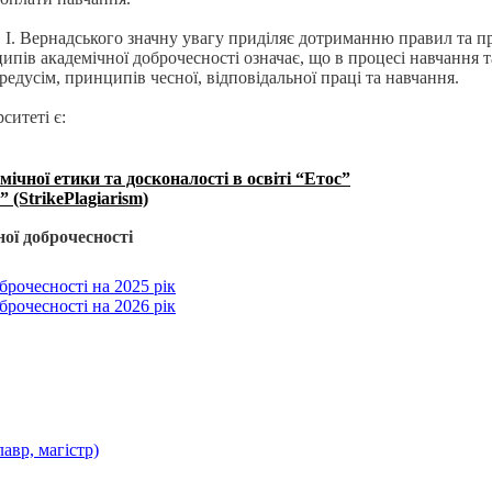
 І. Вернадського значну увагу приділяє дотриманню правил та пр
ів академічної доброчесності означає, що в процесі навчання та
едусім, принципів чесної, відповідальної праці та навчання.
итеті є:
чної етики та досконалості в освіті “Етос”
(StrikePlagiarism)
ної доброчесності
брочесності на 2025 рік
брочесності на 2026 рік
авр, магістр)