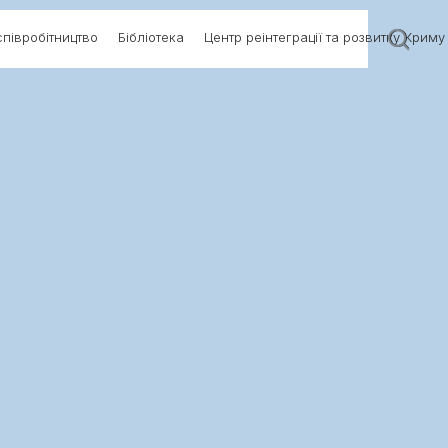
півробітництво
Бібліотека
Центр реінтеграції та розвитку Криму