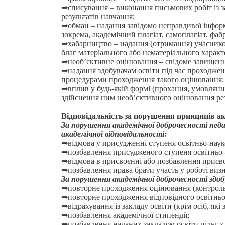
➡списування – виконання письмових робіт із з
результатів навчання;
➡обман – надання завідомо неправдивої інформац
зокрема, академічний плагіат, самоплагіат, фаб
➡хабарництво – надання (отримання) учасником
благ матеріального або нематеріального характ
➡необ’єктивне оцінювання – свідоме завищення
➡надання здобувачам освіти під час проходже
процедурами проходження такого оцінювання;
➡вплив у будь-якій формі (прохання, умовлянн
здійснення ним необ’єктивного оцінювання рез
Відповідальність за порушення принципів ак
За порушення академічної доброчесності педаг
академічної відповідальності:
➡відмова у присудженні ступеня освітньо-наук
➡позбавлення присудженого ступеня освітньо-н
➡відмова в присвоєнні або позбавлення присвоє
➡позбавлення права брати участь у роботі виз
За порушення академічної доброчесності здоб
➡повторне проходження оцінювання (контрольна
➡повторне проходження відповідного освітньо
➡відрахування із закладу освіти (крім осіб, які
➡позбавлення академічної стипендії;
➡позбавлення наданих закладом освіти пільг з