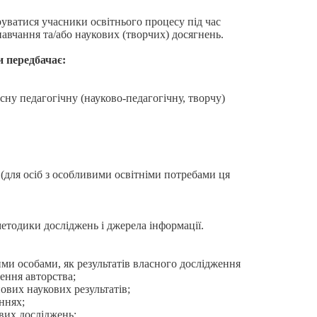
уватися учасники освітнього процесу під час
навчання та/або наукових (творчих) досягнень.
 передбачає:
сну педагогічну (науково-педагогічну, творчу)
(для осіб з особливими освітніми потребами ця
методики досліджень і джерела інформації.
ми особами, як результатів власного дослідження
чення авторства;
ових наукових результатів;
ннях;
вих досліджень;