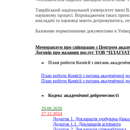
Таврійський національний університет імені В.
науковому процесі. Впровадження таких принцип
викладачі та науковці мають дотримуватись, пер
Базовими нормативними документами в Універс
Меморандум про співпрацю з Центром академі
Договір про надання послуг ТОВ “ПЛАГІАТ” 
План роботи Комісії з питань академіч
План роботи Комісії з питань академічної до
План роботи Комісії з питань академічної до
Кодекс академічної доброчесності
29.06.2026
27.12.2024
Додаток 1. Декларація здобувача (бакал
Додаток 1.1. Декларація аспіранта
Додаток 2. Декларація співробітника