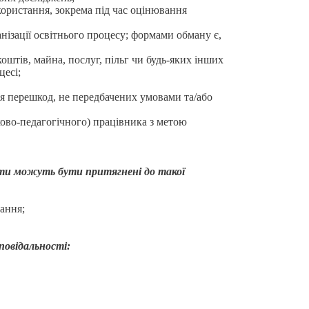
користання, зокрема під час оцінювання
анізації освітнього процесу; формами обману є,
штів, майна, послуг, пільг чи будь-яких інших
цесі;
я перешкод, не передбачених умовами та/або
ково-педагогічного) працівника з метою
світи можуть бути притягнені до такої
ання;
повідальності: