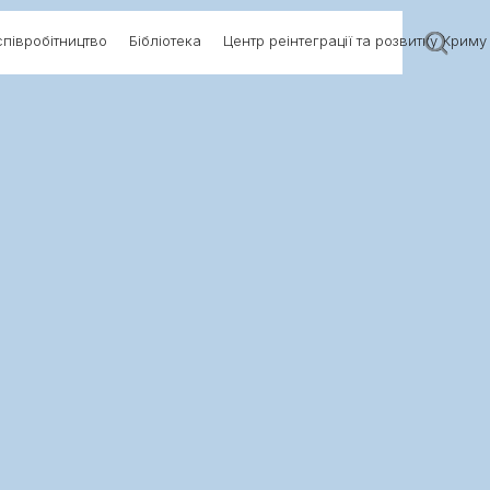
півробітництво
Бібліотека
Центр реінтеграції та розвитку Криму