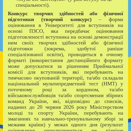
спеціальності).
Конкурс творчих здібностей або фізичної
підготовки (творчий конкурс)
– форма
оцінювання в Університеті для вступників на
основі ПЗСО, яка передбачає оцінювання
підготовленості вступника на основі демонстрації
ним своїх творчих здібностей або фізичної
підготовки (зокрема, здобутої раніше
спеціалізованої освіти), проводиться в очному
форматі (використання дистанційного формату
може допускатися за рішенням Приймальної
комісії для вступників, які перебувають на
тимчасово окупованій території, та/або складали
національний мультипредметний тест (НМТ) у
поточному році за кордоном, та/або
військовослужбовців та/або спортсменам збірних
команд України, які, відповідно до списків,
наданих до 20 червня 2026 року Міністерством
молоді та спорту України, перебувають на
змаганнях та навчально-тренувальному зборі за
межами країни) у межах одного дня (результат
оцінювання оприлюднюється не пізніше