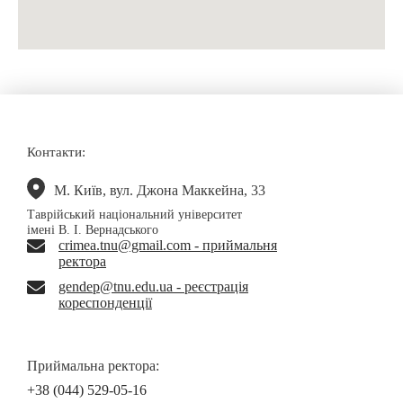
Контакти:
М. Київ, вул. Джона Маккейна, 33
Таврійський національний університет
імені В. І. Вернадського
crimea.tnu@gmail.com - приймальня
ректора
gendep@tnu.edu.ua - реєстрація
кореспонденції
Приймальна ректора:
+38 (044) 529-05-16