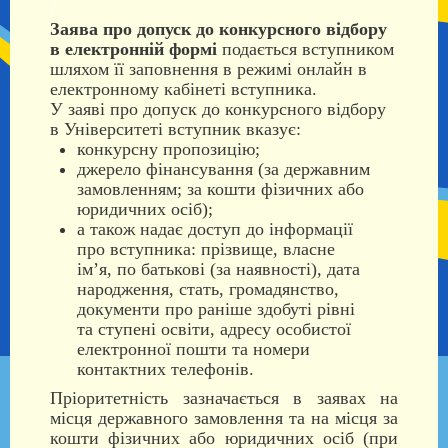
/
Заява про допуск до конкурсного відбору
в електронній формі
подається вступником
шляхом її заповнення в режимі онлайн в
електронному кабінеті вступника.
У заяві про допуск до конкурсного відбору
в Університеті вступник вказує:
конкурсну пропозицію;
джерело фінансування (за державним
замовленням; за кошти фізичних або
юридичних осіб);
а також надає доступ до інформації
про вступника: прізвище, власне
ім’я, по батькові (за наявності), дата
народження, стать, громадянство,
документи про раніше здобуті рівні
та ступені освіти, адресу особистої
електронної пошти та номери
контактних телефонів.
Пріоритетність зазначається в заявах на
місця державного замовлення та на місця за
кошти фізичних або юридичних осіб (при