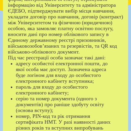
інформацію від Університету та адміністратора
ЄДЕБО, підтверджувати вибір місця навчання,
укладати договір про навчання, договір (контракт)
між Університетом та фізичною (юридичною)
особою, яка замовляє платну освітню послугу,
вносити дані про номер облікового запису в
Єдиному державному реєстрі призовників,
військовозобов’язаних та резервістів, та QR код
військово-облікового документ.
Під час реєстрації особа зазначає такі дані:
адресу особистої електронної пошти, до
якої особа має доступ. Зазначена адреса
буде логіном для входу до особистого
електронного кабінету вступника;
пароль для входу до особистого
електронного кабінету;
серію та номер документа (одного з
документів) про раніше здобуту освіту
(основа вступу);
номер, PIN-код та рік отримання
сертифіката НМТ. У разі наявності даних
різних років та вступних випробувань