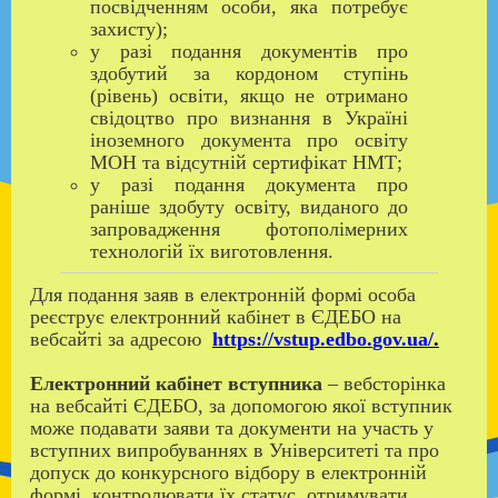
посвідченням особи, яка потребує
захисту);
у разі подання документів про
здобутий за кордоном ступінь
(рівень) освіти, якщо не отримано
свідоцтво про визнання в Україні
іноземного документа про освіту
МОН та відсутній сертифікат НМТ;
у разі подання документа про
раніше здобуту освіту, виданого до
запровадження фотополімерних
технологій їх виготовлення.
Для подання заяв в електронній формі особа
реєструє електронний кабінет в ЄДЕБО на
вебсайті за адресою
https
://
vstup
.
edbo
.
gov
.
ua
/
.
Електронний кабінет вступника
– вебсторінка
на вебсайті ЄДЕБО, за допомогою якої вступник
може подавати заяви та документи на участь у
вступних випробуваннях в Університеті та про
допуск до конкурсного відбору в електронній
формі, контролювати їх статус, отримувати