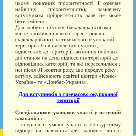
цьому показник пріоритетності 1 означає
найвищу пріоритетність), зазначену
вступником пріоритетність заяв не може
бути змінено.
Для здобуття ступеня бакалавра особами,
місце проживання яких зареєстровано
(задекларовано) на тимчасово окупованій
території або в населених пунктах,
віднесених до територій активних бойових
дій станом на день віднесення територій до
відповідних категорій, та які переселилися з
неї після 01 жовтня року, що передує року
вступу, здійснюють освітні центри «Крим-
Україна» та «Донбас-Україна».
Для вступників з тимчасово окупованої
території
Спеціальними умовами участі у вступній
кампанії є:
– спеціальні умови участі в конкурсному
відборі на навчання для здобуття вищої