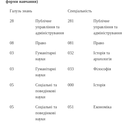
форми навчання)
Галузь знань
Спеціальність
28
Публічне
281
Публічне
управління та
управління та
адміністрування
адміністрування
08
Право
081
Право
03
Гуманітарні
032
Історія та
науки
археологія
03
Гуманітарні
033
Філософія
науки
05
Соціальні та
000
Історія
поведінкові
науки
05
Соціальні та
051
Економіка
поведінкові
науки