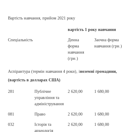
Вартість навчання, прийом 2021 року
вартість 1 року навчання
за
Спеціальність
Денна
Заочна форма
Де
форма
навчання (грн.)
фо
навчання
на
(грн.)
(гр
Аспірантура (термін навчання 4 роки), і
ноземні громадяни,
(вартість в долларах США)
281
Публічне
2 620,00
1 680,00
10 
управління та
адміністрування
081
Право
2 620,00
1 680,00
10 
032
Історія та
2 620,00
1 680,00
10 
археологія