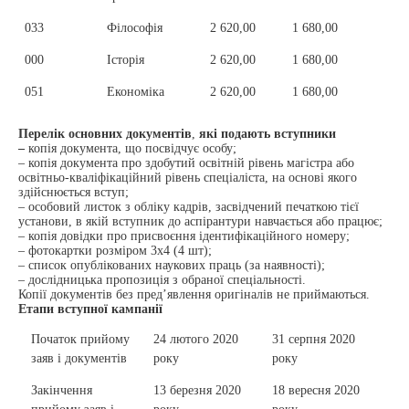
033
Філософія
2 620,00
1 680,00
10 
000
Історія
2 620,00
1 680,00
10 
051
Економіка
2 620,00
1 680,00
10 
Перелік основних документів
,
які подають вступники
–
копія документа, що посвідчує особу;
– копія документа про здобутий освітній рівень магістра або
освітньо-кваліфікаційний рівень спеціаліста, на основі якого
здійснюється вступ;
– особовий листок з обліку кадрів, засвідчений печаткою тієї
установи, в якій вступник до аспірантури навчається або працює;
– копія довідки про присвоєння ідентифікаційного номеру;
– фотокартки розміром 3х4 (4 шт);
– список опублікованих наукових праць (за наявності);
– дослідницька пропозиція з обраної спеціальності.
Копії документів без пред’явлення оригіналів не приймаються.
Етапи вступної кампанії
Початок прийому
24 лютого 2020
31 серпня 2020
заяв і документів
року
року
Закінчення
13 березня 2020
18 вересня 2020