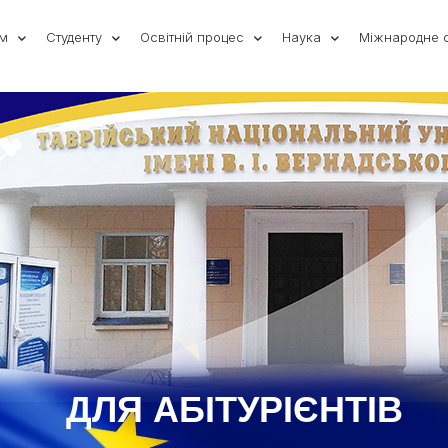
ам
Студенту
Освітній процес
Наука
Міжнародне с
ДЛЯ АБІТУРІЄНТІВ