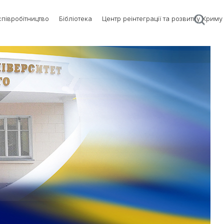
півробітництво
Бібліотека
Центр реінтеграції та розвитку Криму