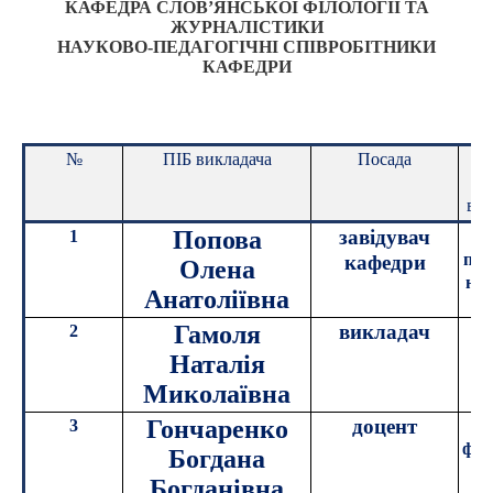
КАФЕДРА СЛОВ’ЯНСЬКОЇ ФІЛОЛОГІЇ ТА
ЖУРНАЛІСТИКИ
НАУКОВО-ПЕДАГОГІЧНІ СПІВРОБІТНИКИ
КАФЕДРИ
№
ПІБ викладача
Посада
Н
с
вче
Попова
завідувач
1
к
пед
кафедри
Олена
нау
Анатоліївна
Гамоля
викладач
2
Наталія
Миколаївна
Гончаренко
доцент
3
к
філ
Богдана
Богданівна