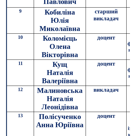
Павлович
п
Кобиліна
старший
9
викладач
Юлія
Миколаївна
Коломієць
доцент
10
к
філ
Олена
нау
Вікторівна
Кущ
доцент
11
к
філ
Наталія
нау
Валеріївна
Малиновська
викладач
12
Наталія
Леонідівна
Полісученко
доцент
13
к
Анна Юріївна
із 
ком