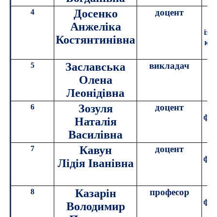
Досенко
доцент
4
к
Анжеліка
із 
Костянтинівна
ком
Заславська
викладач
5
Олена
Леонідівна
Зозуля
доцент
6
к
філ
Наталія
Василівна
Кавун
доцент
7
філ
Лідія Іванівна
п
Казарін
професор
8
філ
Володимир