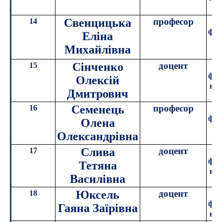
Свенцицька
професор
14
філ
Еліна
Михайлівна
п
Сінченко
доцент
15
к
філ
Олексій
нау
Дмитрович
Семенець
професор
16
філ
Олена
Олександрівна
Слива
доцент
17
к
філ
Тетяна
нау
Василівна
Юксель
доцент
18
к
філ
Гаяна Заїрівна
нау