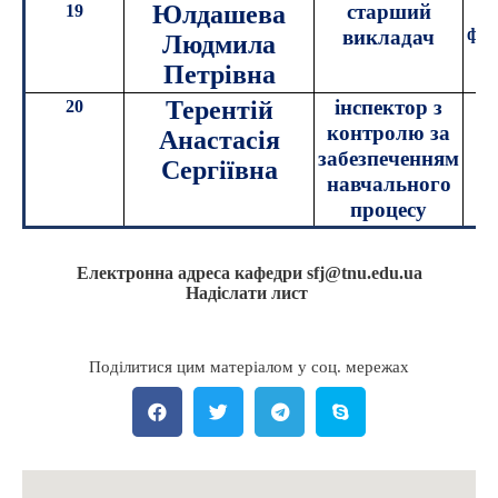
Юлдашева
старший
19
к
філ
викладач
Людмила
Петрівна
Терентій
інспектор з
20
контролю за
Анастасія
забезпеченням
Сергіївна
навчального
процесу
Електронна адреса кафедри
sfj
@
tnu
.
edu
.
ua
Надіслати лист
Поділитися цим матеріалом у соц. мережах