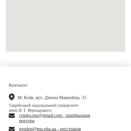
Контакти:
М. Київ, вул. Джона Маккейна, 33
Таврійський національний університет
імені В. І. Вернадського
crimea.tnu@gmail.com - приймальня
ректора
gendep@tnu.edu.ua - реєстрація