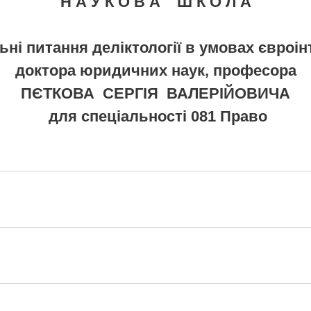
Н
А
У
К
О
В
А
Ш
К
О
Л
А
ні питання деліктології в умовах євроін
доктора юридичних наук, професора
ПЄТКОВА СЕРГІЯ ВАЛЕРІЙОВИЧА
для спеціальності 081 Право