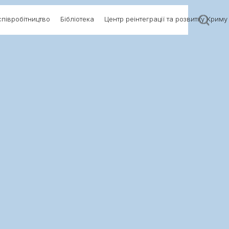
півробітництво
Бібліотека
Центр реінтеграції та розвитку Криму