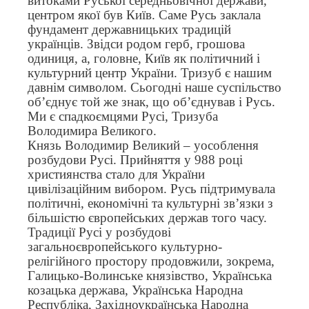
витоками Руської середньовічної держави,
центром якої був Київ. Саме Русь заклала
фундамент державницьких традицій
українців. Звідси родом герб, грошова
одиниця, а, головне, Київ як політичний і
культурний центр України. Тризуб є нашим
давнім символом. Сьогодні наше суспільство
об’єднує той же знак, що об’єднував і Русь.
Ми є спадкоємцями Русі, Тризуба
Володимира Великого.
Князь Володимир Великий – уособлення
розбудови Русі. Прийняття у 988 році
християнства стало для України
цивілізаційним вибором. Русь підтримувала
політичні, економічні та культурні зв’язки з
більшістю європейських держав того часу.
Традиції Русі у розбудові
загальноєвропейського культурно-
релігійного простору продовжили, зокрема,
Галицько-Волинське князівство, Українська
козацька держава, Українська Народна
Республіка, Західноукраїнська Народна