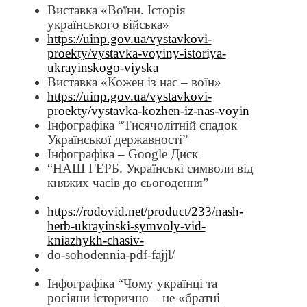
Виставка «Воїни. Історія
українського війська»
https://uinp.gov.ua/vystavkovi-
proekty/vystavka-voyiny-istoriya-
ukrayinskogo-viyska
Виставка «Кожен із нас – воїн»
https://uinp.gov.ua/vystavkovi-
proekty/vystavka-kozhen-iz-nas-voyin
Інфографіка “Тисячолітній спадок
Української державності”
Інфографіка – Google Диск
“НАШ ГЕРБ. Українські символи від
княжих часів до сьогодення”
https://rodovid.net/product/233/nash-
herb-ukrayinski-symvoly-vid-
kniazhykh-chasiv-
do-sohodennia-pdf-fajjl/
Інфографіка “Чому українці та
росіяни історично – не «братні