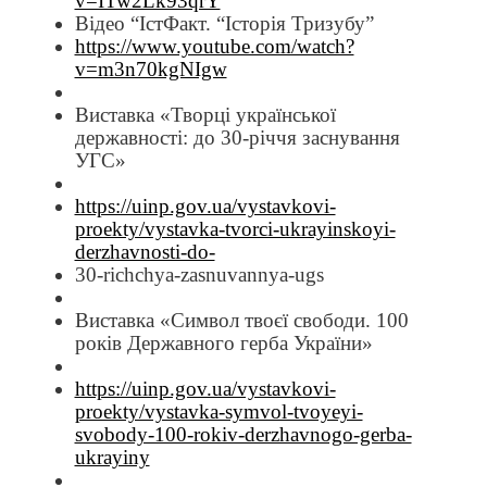
v=ITw2Lk93qrY
Відео “ІстФакт. “Історія Тризубу”
https://www.youtube.com/watch?
v=m3n70kgNIgw
Виставка «Творці української
державності: до 30-річчя заснування
УГС»
https://uinp.gov.ua/vystavkovi-
proekty/vystavka-tvorci-ukrayinskoyi-
derzhavnosti-do-
30-richchya-zasnuvannya-ugs
Виставка «Символ твоєї свободи. 100
років Державного герба України»
https://uinp.gov.ua/vystavkovi-
proekty/vystavka-symvol-tvoyeyi-
svobody-100-rokiv-derzhavnogo-gerba-
ukrayiny