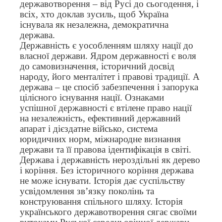
державотворення – від Русі до сьогодення, і
всіх, хто доклав зусиль, щоб Україна
існувала як незалежна, демократична
держава.
Державність є уособленням шляху нації до
власної держави. Ядром державності є воля
до самовизначення, історичний досвід
народу, його менталітет і правові традиції. А
держава – це спосіб забезпечення і запорука
цілісного існування нації. Ознаками
успішної державності є втілене право нації
на незалежність, ефективний державний
апарат і дієздатне військо, система
юридичних норм, міжнародне визнання
держави та її правова ідентифікація в світі.
Держава і державність нероздільні як дерево
і коріння. Без історичного коріння держава
не може існувати. Історія дає суспільству
усвідомлення зв’язку поколінь та
конструювання спільного шляху. Історія
українського державотворення сягає своїми