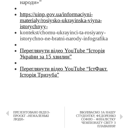
народи»”
https://uinp.gov.ua/informaciyni-
materialy/rosiysko-ukrayinska-viyna-
istorychnyy-
kontekst/chomu-ukrayinci-ta-rosiyany-
istorychno-ne-bratni-narody-infografika
Переглянути відео YouTube “Історія
України за 15 хвилин”
Переглянути відео YouTube “ІстФакт.
Історія Тризуба”
ПРЕЗЕНТОВАНО ВІДЕО-
ВБОЛІВАЄМО ЗА НАШУ
ПРОЄКТ «НЕМАЛЕНЬКІ
СТУДЕНТКУ, ФЕДОРЕНКО
ЛЮДИ»
СОФІЮ – ФІНАЛІСТКУ
ЧЕМПІОНАТУ СВІТУ З
ПЛАВАННЯ!