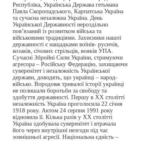
Республіка, Українська Держава гетьмана
Павла Скоропадського, Карпатська Україна
та сучасна незалежна Україна. День
Української Державності нероздільно
пов’язаний із розвитком війська та
військовими традиціями. Захисники нашої
державності є нащадками воїнів- русичів,
козаків, січових стрільців, вояків УПА.
Сучасні Збройні Сили України, стримуючи
агресора – Російську Федерацію, захищаючи
суверенітет і незалежність Української
держави, доводять, що українці – народ-
військо. Впродовж тривалої історії українці
не полишали боротьби за свободу та
здобуття державності. Першу в ХХ столітті
незалежність Україна проголосила 22 січня
1918 року. Актом 24 серпня 1991 року
відновила її. Кілька разів у ХХ столітті
Україна здобувала суверенітет і втрачала
його через внутрішні незгоди під час
зовнішньої агресії. Національна єдність –