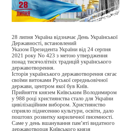
28 липня Україна відзначає День Української
Державності, встановлений
Указом Президента України від 24 серпня
2021 року No 423 з метою утвердження
понад тисячолітніх традицій українського
державотворення.
Історія українського державотворення сягає
своїми витоками Руської середньовічної
держави, центром якої був Київ.
Прийняття князем Київським Володимиром
у 988 році християнства стало для України
цивілізаційним вибором. Християнство
сприяло піднесенню культури, освіти, дало
поштовх розвитку кириличної писемності.
Саме у день вшанування пам’яті видатного
державотворця Київського князя