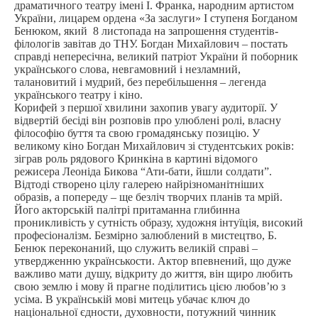
драматичного театру імені І. Франка, народним артистом
України, лицарем ордена «За заслуги» І ступеня Богданом
Бенюком, який 8 листопада на запрошення студентів-
філологів завітав до ТНУ. Богдан Михайлович – постать
справді непересічна, великий патріот України й поборник
українського слова, невгамовний і незламний,
талановитий і мудрий, без перебільшення – легенда
українського театру і кіно.
Корифей з першої хвилини захопив увагу аудиторії. У
відвертій бесіді він розповів про улюблені ролі, власну
філософію буття та свою громадянську позицію. У
великому кіно Богдан Михайлович зі студентських років:
зіграв роль рядового Кринкіна в картині відомого
режисера Леоніда Бикова “Ати-бати, йшли солдати”.
Відтоді створено цілу галерею найрізноманітніших
образів, а попереду – ще безліч творчих планів та мрій.
Його акторській палітрі притаманна глибинна
проникливість у сутність образу, художня інтуїція, високий
професіоналізм. Безмірно залюблений в мистецтво, Б.
Бенюк переконаний, що служить великій справі –
утвердженню українськости. Актор впевнений, що дуже
важливо мати душу, відкриту до життя, він щиро любить
свою землю і мову й прагне поділитись цією любов’ю з
усіма. В українській мові митець убачає ключ до
національної єдности, духовности, потужний чинник