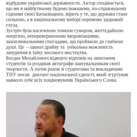
відбудови української державности. Актор сподівається,
що ми в майбутньому будемо інакшими, по-справжньому
гідними своєї Батьківщини, вірить у те, що держава стане
сильною, а в національному виборі переможе здоровий
глузд.
Зустріч була насиченою тонким гумором, життєдайною
енергією, неперевершеними імпровізаціями,
захоплювальними спогадами, що проймали до глибини
душі. Це – шквал драйву та унікальна можливість
занурення в таїну високого мистецтва.
Богдан Михайлович відверто відповів на запитання
студентів та роздавав автографи шанувальникам своєї
творчости. А потім разом зі студентами та викладачами
ТНУ писав диктант національної єдності, який згуртував
навколо себе всіх поціновувачів Українського Слова.