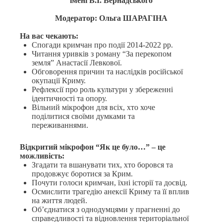
імені В.І. Вернадського
Модератор: Ольга ШАРАГІНА
На вас чекають:
Спогади кримчан про події 2014-2022 рр.
Читання уривків з роману “За перекопом
земля” Анастасії Левкової.
Обговорення причин та наслідків російської
окупації Криму.
Рефлексії про роль культури у збереженні
ідентичності та опору.
Вільний мікрофон для всіх, хто хоче
поділитися своїми думками та
переживаннями.
Відкритий мікрофон “Як це було…” – це
можливість:
Згадати та вшанувати тих, хто боровся та
продовжує боротися за Крим.
Почути голоси кримчан, їхні історії та досвід.
Осмислити трагедію анексії Криму та її вплив
на життя людей.
Об’єднатися з однодумцями у прагненні до
справедливості та відновлення територіальної