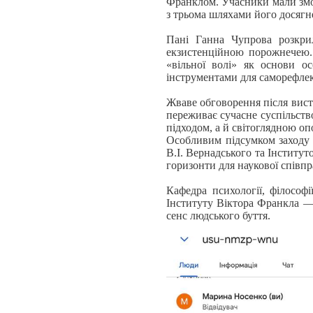
Франклом. Учасники мали змо
з трьома шляхами його досягне
Пані Ганна Чупрова розкрил
екзистенційною порожнечею. 
«вільної волі» як основи о
інструментами для саморефлек
Жваве обговорення після висту
переживає сучасне суспільств
підходом, а й світоглядною оп
Особливим підсумком заходу 
В.І. Вернадського та Інститу
горизонти для наукової співпра
Кафедра психології, філософ
Інституту Віктора Франкла — 
сенс людського буття.