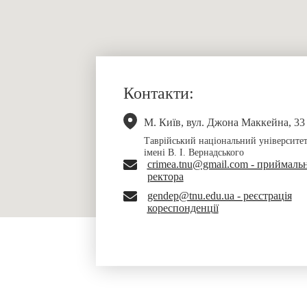
Контакти:
М. Київ, вул. Джона Маккейна, 33
Таврійський національний університе
імені В. І. Вернадського
crimea.tnu@gmail.com - приймаль
ректора
gendep@tnu.edu.ua - реєстрація
кореспонденції