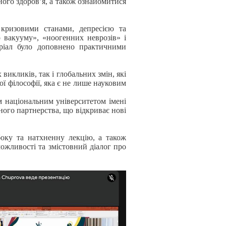
ого здоров’я, а також ознайомитися
 кризовими станами, депресією та
 вакууму», «ноогенних неврозів» і
еріал було доповнено практичними
икликів, так і глобальних змін, які
ї філософії, яка є не лише науковим
 національним університетом імені
ого партнерства, що відкриває нові
боку та натхненну лекцію, а також
можливості та змістовний діалог про