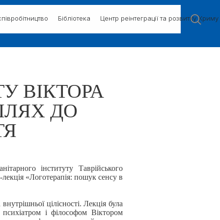
півробітництво
Бібліотека
Центр реінтеграції та розвитку Криму
ТУ ВІКТОРА
ШЛЯХ ДО
ТЯ
анітарного інституту Таврійського
-лекція «Логотерапія: пошук сенсу в
внутрішньої цілісності. Лекція була
 психіатром і філософом Віктором