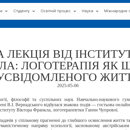
ам
Студенту
Освітній процес
Наука
Міжнародне с
 ЛЕКЦІЯ ВІД ІНСТИТУ
ЛА: ЛОГОТЕРАПІЯ ЯК 
УСВІДОМЛЕНОГО ЖИТ
2025-05-06
гії, філософії та суспільних наук Навчально-наукового гум
ені В.І. Вернадського відбулася знакова подія — гостьова онлайн
Інституту Віктора Франкла, логотерапевтки Ганни Чупрової.
кладачів у спільному прагненні до глибшого осмислення життя та 
уманістичному напряму психології, заснованому австрійським