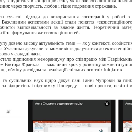
гу зануритися в концепцію сенсу як ключового чинника психічн
ння: через творчість, любов і гідне подолання страждань.
а сучасні підходи до використання логотерапії у роботі з
Важливими аспектами лекції стали поняття «екзистенційного
собистої відповідальності за власне життя. Теоретичний мат
сії та формування життєвих цінностей.
пу довело високу актуальність теми — як у контексті особистих в
о. Учасники дякували за можливість долучитися до екзистенційно
орою у складні часи.
стало підписання меморандуму про співпрацю між Таврійським
том Віктора Франкла — важливий крок у розвитку міжінституційн
ці, обміну досвідом та реалізації спільних освітніх ініціатив.
ії та суспільних наук щиро дякує пані Ганні Чупровій за гли
за відкритість і підтримку. Попереду — нові проєкти, освітні 