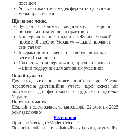
досвідом
Усі, хто цікавиться медіасферою та сучасними
медіа-практиками
Що на вас чекає.
Зустріч із відомим медійником – корисні
поради та натхнення від практиків
Конкурс-домашнє завдання «Журналістський
проєкт: Я люблю Україну» – шанс проявити
свій талант
Інтерактивний квест та творчі виклики –
весело і з користю
Нагородження переможців, призи та відзнаки
– цінні подарунки для активних учасників
Онлайн-участь
Для тих, хто не зможе приїхати до Києва,
передбачена дистанційна участь, щоб кожен міг
долучитися до фестивалю з будь-якого куточка
України.
Як взяти участь
Дедлайн подачі заявок та матеріалів: 22 жовтня 2025
року (включно)
Реєстрація
Приєднуйтесь до «Modern Media»!
Покажіть свій талант, обміняйтеся ідеями, отримайте