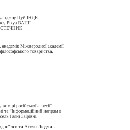
 Гуанджоу Цуй ІНДЕ
джоу Ріхуа ВАНГ
БЕЛОСТЕЧНИК
 академік Міжнародної академії
 філософського товариства,
вимірі російської агресії”
вні та “Інформаційний напрям в
ель Гаяні Заїрівні.
одної освіти Асоян Людмила