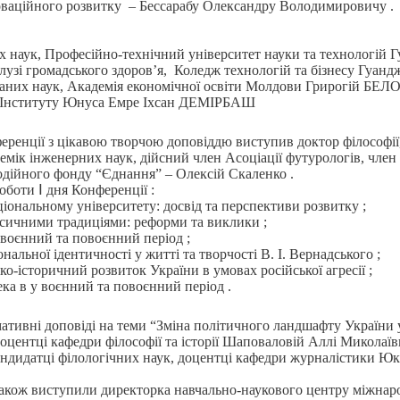
нноваційного розвитку – Бессарабу Олександру Володимировичу .
:
х наук, Професійно-технічний університет науки та технологій
алузі громадського здоров’я, Коледж технологій та бізнесу Гуан
ованих наук, Академія економічної освіти Молдови Грирогій 
у Інституту Юнуса Емре Іхсан ДЕМІРБАШ
еренції з цікавою творчою доповіддю виступив доктор філософії,
емік інженерних наук, дійсний член Асоціації футурологів, член
одійного фонду “Єднання” – Олексій Скаленко .
оботи Ⅰ дня Конференції :
ціональному університету: досвід та перспективи розвитку ;
асичними традиціями: реформи та виклики ;
воєнний та повоєнний період ;
нальної ідентичності у житті та творчості В. І. Вернадського ;
о-історичний розвиток України в умовах російської агресії ;
ека в у воєнний та повоєнний період .
ативні доповіді на теми “Зміна політичного ландшафту України у 
доцентці кафедри філософії та історії Шаповаловій Аллі Миколаї
андидатці філологічних наук, доцентці кафедри журналістики Юкс
також виступили директорка навчально-наукового центру міжнар