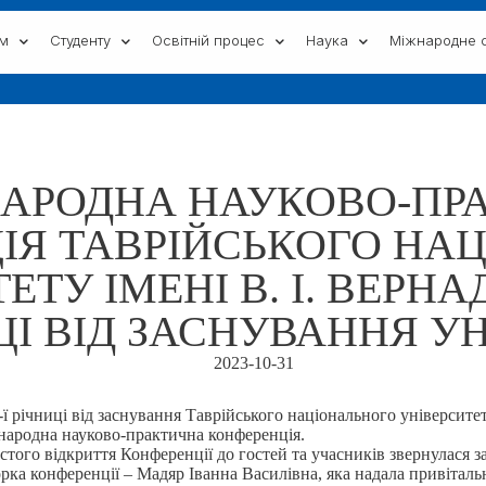
ам
Студенту
Освітній процес
Наука
Міжнародне с
НАРОДНА НАУКОВО-ПР
ІЯ ТАВРІЙСЬКОГО НА
ЕТУ ІМЕНІ В. І. ВЕРН
ИЦІ ВІД ЗАСНУВАННЯ У
2023-10-31
-ї річниці від заснування Таврійського національного університет
жнародна науково-практична конференція.
ого відкриття Конференції до гостей та учасників звернулася за
рка конференції – Мадяр Іванна Василівна, яка надала привіталь