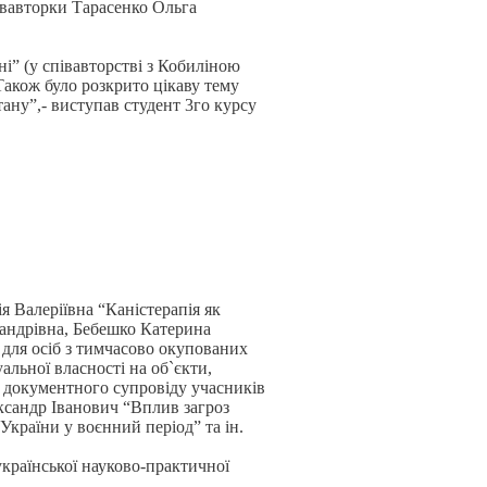
півавторки Тарасенко Ольга
і” (у співавторстві з Кобиліною
акож було розкрито цікаву тему
ану”,- виступав студент 3го курсу
я Валеріївна “Каністерапія як
сандрівна, Бебешко Катерина
 для осіб з тимчасово окупованих
льної власності на об`єкти,
 документного супровіду учасників
ксандр Іванович “Вплив загроз
країни у воєнний період” та ін.
української науково-практичної