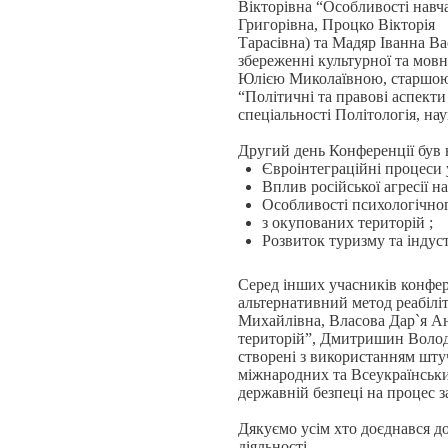
Вікторівна “Особливості навча
Григорівна, Процко Вікторія
Тарасівна) та Мадяр Іванна Ва
збереженні культурної та мов
Юлією Миколаївною, старшою в
“Політичні та правові аспекти
спеціальності Політологія, н
Другий день Конференції був 
Євроінтеграційні процеси 
Вплив російської агресії н
Особливості психологічног
з окупованих територій ;
Розвиток туризму та індуст
Серед інших учасників конфере
альтернативний метод реабілі
Михайлівна, Власова Дар`я Ан
територій”, Дмитришин Володи
створені з використанням шт
міжнародних та Всеукраїнськи
державній безпеці на процес з
Дякуємо усім хто доєднався д
діяльності.