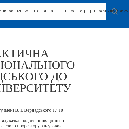
півробітництво
Бібліотека
Центр реінтеграції та розвитку Криму
АКТИЧНА
ЦІОНАЛЬНОГО
АДСЬКОГО ДО
НІВЕРСИТЕТУ
у імені В. І. Вернадського 17-18
відувачка відділу інноваційного
не слово проректору з науково-