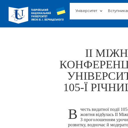
Університет
Вступник
ІІ МІЖ
КОНФЕРЕНЦ
УНІВЕРСИТ
105-Ї РІЧН
В
честь видатної події 105
жовтня відбулась ІІ Мі
З проголошенням урочист
розвитку, водночас й модерато