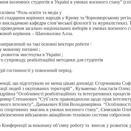
ння іноземних студентів в Україні в умовах воєнного стану” (с
силівна “Роль освіти та медіа у
ної спадщини корінних народів у Криму та Чорноморському регіон
икладачкою кафедри слов’янської філології та журналістики). Т
 проведення загально національних виборів в умовах воєнного ст
ауковий керівник – Шаповалова Алла.
направлений на такі основні вектори роботи :
у мовному питанні ;
а розвиток мистецтва в Україні ;
о супроводу, реабілітаційні методики для студентів
рії гостинності у повоєнний період.
нції, що підготували не менш цікаві доповіді: Єгорченкова Софі
тації людей з окупованих територій” , Кузьменко Анастасія Олек
дріївна “Особливості реабілітаційних та інтегративних процесів
мир Степанович “Суб`єкти правовідносин щодо прав інтелектуа
учного інтелекту”, Данькевич Юлія Володимирівна “Особливості
х спортивних змагань в умовах воєнного стану”, Євмєшкін Оле
абезпечення військовою авіаційною технікою системи озброєння У
о Конференції за виконану об’ємну роботу та внесок у розвиток 