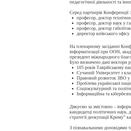
педагогічної діяльності та і
Серед партнерів Конференції 
професор, доктор технічни
професор, доктор наук у г
професор, доктор габіліт
директор київського офіс
На пленарному засіданні Конф
інформатизації при ООН, акад
президент міжнародного благ
Було визначено дані вектори р
105 років Таврійському на
Сучаний Університет з кл
Правовий розвиток ЗВО у 
Проблема української націо
Соціокультурний та політик
Інформаційна та кібербезп
Дякуємо за змістовно – інформ
кандидатці політичних наук, 
стратегії деокупації Криму” к
З пізнавальними доповідями 