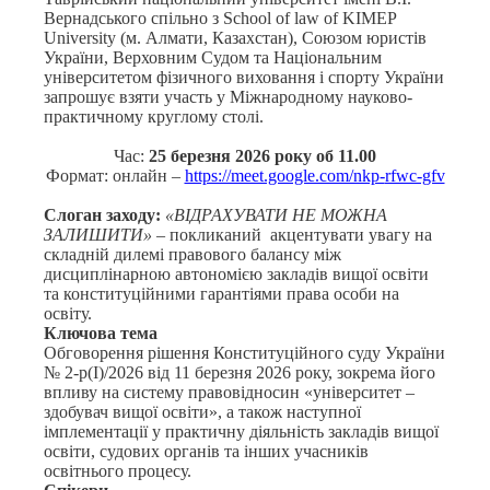
Вернадського спільно з School of law of KIMEP
University (м. Алмати, Казахстан), Союзом юристів
України, Верховним Судом та Національним
університетом фізичного виховання і спорту України
запрошує взяти участь у Міжнародному науково-
практичному круглому столі.
Час:
25 березня 2026 року об 11.00
Формат: онлайн –
https://meet.google.com/nkp-
rfwc-gfv
Слоган заходу:
«ВІДРАХУВАТИ НЕ МОЖНА
ЗАЛИШИТИ»
– покликаний акцентувати увагу на
складній дилемі правового балансу між
дисциплінарною автономією закладів вищої освіти
та конституційними гарантіями права особи на
освіту.
Ключова тема
Обговорення рішення Конституційного суду України
№ 2-р(І)/2026 від 11 березня 2026 року, зокрема його
впливу на систему правовідносин «університет –
здобувач вищої освіти», а також наступної
імплементації у практичну діяльність закладів вищої
освіти, судових органів та інших учасників
освітнього процесу.