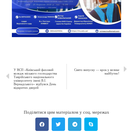
У ВСП «Київський фаховий
Свято випуску — крок у велике
коледж міського господарства
майбутнє!
Таврійського національного
університету імені В.І.
Вернадського» відбувся День
відкритих дверей
Поділитися цим матеріалом у соц. мережах