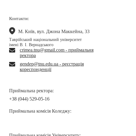
Контакти:
М. Київ, вул. Джона Маккейна, 33
Таврійський національний університет
імені В. І. Вернадського
crimea.tnu@gmail.com - приймальня
ректора
gendep@tnu.edu.ua - реєстрація
кореспонденції
Приймальна ректора:
+38 (044) 529-05-16
Приймальна комісія Коледжу:
Приймальна комісія Університету: