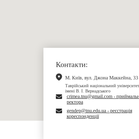
Контакти:
М. Київ, вул. Джона Маккейна, 33
Таврійський національний університе
імені В. І. Вернадського
crimea.tnu@gmail.com - приймаль
ректора
gendep@tnu.edu.ua - реєстрація
кореспонденції