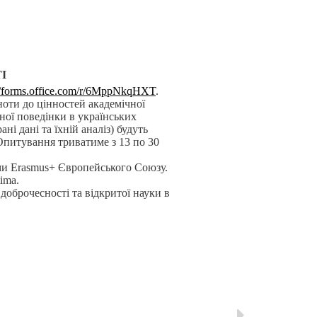
І
://forms.office.com/r/6MppNkqHXT
.
ноти до цінностей академічної
ної поведінки в українських
ні дані та їхній аналіз) будуть
Опитування триватиме з 13 по 30
ми Erasmus+ Європейського Союзу.
ima.
доброчесності та відкритої науки в