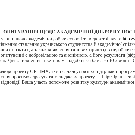
ОПИТУВАННЯ ЩОДО АКАДЕМІЧНОЇ ДОБРОЧЕСНОСТ
уванні щодо академічної доброчесності та відкритої науки
https
дження ставлення українського студентства й академічної спіль
кових практик, а також виявлення типових прикладів недоброчес
 опитуванні є добровільною та анонімною, а його результати (зібра
упі. Для заповнення анкети вам знадобиться близько 10 хвилин. 
манда проекту OPTIMA, який фінансується за підтримки програ
ення просимо адресувати менеджеру проекту — https: lpnu.ua/opt
 відповіді! Ваша участь допоможе розвитку культури академічної 