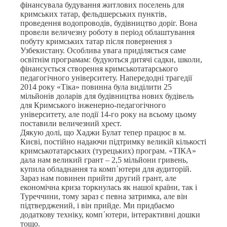
фінансувала будування житлових поселень для
кримських татар, фельдшерських пунктів,
проведення водопроводів, будівництво доріг. Вона
провели величезну роботу в період облаштування
побуту кримських татар після повернення з
Узбекистану. Особлива увага приділяється саме
освітнім програмам: будуються дитячі садки, школи,
фінансується створення кримськотатарського
педагогічного університету. Напередодні трагедії
2014 року «Тіка» повинна була виділити 25
мільйонів доларів для будівництва нових будівель
для Кримського інженерно-педагогічного
університету, але події 14-го року на всьому цьому
поставили величезний хрест.
Дякую долі, що Хаджи Булат тепер працює в м.
Києві, постійно надаючи підтримку великій кількості
кримськотатарських (турецьких) програм. «ТІКА»
дала нам великий грант – 2,5 мільйони гривень,
купила обладнання та комп᾽ютери для аудиторій.
Зараз нам повинен прийти другий грант, але
економічна криза торкнулась як нашої країни, так і
Туреччини, тому зараз є певна затримка, але він
підтверджений, і він прийде. Ми придбаємо
додаткову техніку, комп᾽ютери, інтерактивні дошки
тощо.