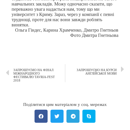
навчальних закладів. Можу одночасно сказати, що
переважно увага надається нам, тому що ми
університет з Криму. Зараз, через у компанії є певні
труднощі, проте для нас вони завжди роблять
винятки.
Ольга Гіндес, Карина Храмченко, Дмитро Гнетньов
Фото Дмитра Гнетньова
ЗАПРОШУЄМО НА ФІНАЛ
ЗАПРОШУЄМО НА КУРСИ
МІЖНАРОДНОГО
АНГЛІЙСЬКОЇ МОВИ
ФЕСТИВАЛЮ TAVRIA-FEST
2018
Поділитися цим матеріалом у соц. мережах