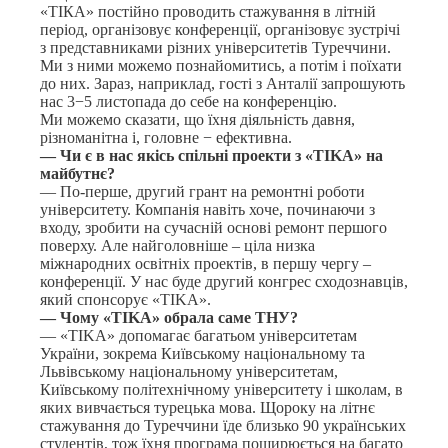
«ТІКА» постійно проводить стажування в літній
період, організовує конференції, організовує зустрічі
з представниками різних університетів Туреччини.
Ми з ними можемо познайомитись, а потім і поїхати
до них. Зараз, наприклад, гості з Анталії запрошують
нас 3−5 листопада до себе на конференцію.
Ми можемо сказати, що їхня діяльність давня,
різноманітна і, головне − ефективна.
— Чи є в нас якісь спільні проекти з «TIKA» на
майбутнє?
— По-перше, другий грант на ремонтні роботи
університету. Компанія навіть хоче, починаючи з
входу, зробити на сучасній основі ремонт першого
поверху. Але найголовніше – ціла низка
міжнародних освітніх проектів, в першу чергу –
конференції. У нас буде другий конгрес сходознавців,
який спонсорує «TIKA».
— Чому «TIKA» обрала саме ТНУ?
— «TIKA» допомагає багатьом університетам
України, зокрема Київському національному та
Львівському національному університетам,
Київському політехнічному університету і школам, в
яких вивчається турецька мова. Щороку на літнє
стажування до Туреччини їде близько 90 українських
студентів, тож їхня програма поширюється на багато