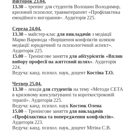
Вівторок
23
.04.
13.30
– тренінг для студентів Волошин Володимир,
кризовий психолог, травматерапевт «Профілактика
емоційного вигорання». Аудиторія 225.
Середа
24
.04.
13.30 –
майстер-клас
для викладачів
з медіації
Марко Варивода «Вирішення конфліктів шляхом
медіації: юридичний та психологічний аспект».
Аудиторія 225.
15.00
– Тренінгове заняття
для абітурієнтів
«Вплив
вибору професії на життєвий шлях»
. Аудиторія
224.
Ведуча:
канд. психол. наук, доцент
Костіна Т.О.
Четвер 2
5
.04.
13.30
– лекція
для студентів
на тему «Методи СЕТА
в кризовому консультуванні та короткостроковій
терапії». Аудиторія 225.
Ведуча:
канд. психол. наук
Костюк Олена
15.00
– Тренінгове заняття
для викладачів
«Профілактика та попередження конфліктів»
.
Аудиторія 223.
Ведуча:
канд. психол. наук, доцент Мітіна С.В.