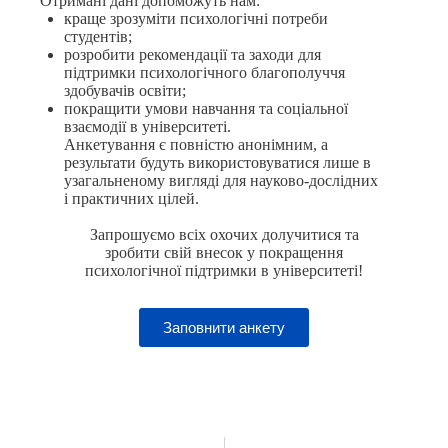
Отримані дані допоможуть нам:
краще зрозуміти психологічні потреби
студентів;
розробити рекомендації та заходи для
підтримки психологічного благополуччя
здобувачів освіти;
покращити умови навчання та соціальної
взаємодії в університеті.
Анкетування є повністю анонімним, а
результати будуть використовуватися лише в
узагальненому вигляді для науково-дослідних
і практичних цілей.
Запрошуємо всіх охочих долучитися та
зробити свій внесок у покращення
психологічної підтримки в університеті!
Заповнити анкету