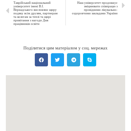
Таврійський національний
Наш університет продовжує
університет імені В.І.
зміцнювати співпрацю з
Вернадського висловлює щиру
провідними лікувально-
подяку всім друзям, партнерам
оздоровчими закладами України
та колегам за теплі та щирі
привітання з нагоди Дня
працівників освіти
Поділитися цим матеріалом у соц. мережах