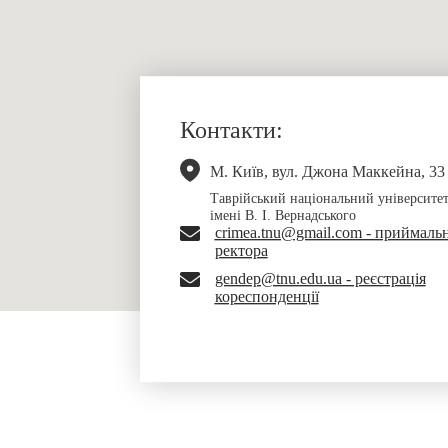
Контакти:
М. Київ, вул. Джона Маккейна, 33
Таврійський національний університе
імені В. І. Вернадського
crimea.tnu@gmail.com - приймаль
ректора
gendep@tnu.edu.ua - реєстрація
кореспонденції