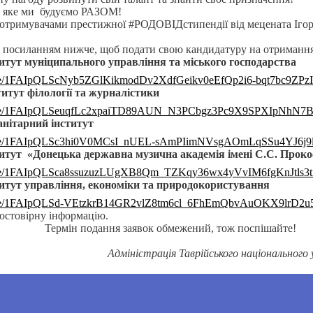
, яке ми будуємо РАЗОМ!
отримувачами престижної #РОДОВІДстипендії від мецената Ігоря
за посиланням нижче, щоб подати свою кандидатуру на отримання
итут муніципального управління та міського господарства
ms/d/e/1FAIpQLScNyb5ZGlKikmodDv2XdfGeikv0eEfQp2i6-bqt7bc9ZPz
итут філології та журналістики
rms/d/e/1FAIpQLSeuqfLc2xpaiTD89AUN_N3PCbgz3Pc9X9SPXIpNhN7
анітарний інститут
rms/d/e/1FAIpQLSc3hi0V0MCsI_nUEL-sAmPIimNVsgAOmLqSSu4YJ6j9
итут «Донецька державна музична академія імені С.С. Проко
ms/d/e/1FAIpQLSca8ssuzuzLUgXB8Qm_TZKqy36wx4yVvIM6fgKnJtls3t
итут управління, економіки та природокористування
ms/d/e/1FAIpQLSd-VEtzkrB14GR2vlZ8tm6cl_6FhEmQbvAuOKX9lrD2u
достовірну інформацію.
Термін подання заявок обмежений, тож поспішайте!
Адміністрація Таврійського національного 