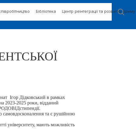
півробітництво
Бібліотека
Центр реінтеграції та розвитку Криму
ЕНТСЬКОЇ
енат Ігор Дідковський в рамках
 на 2023-2025 роки, відданий
#РОДОВІДстипендії.
 до самовдосконалення та є рушійною
итті університету, мають можливість