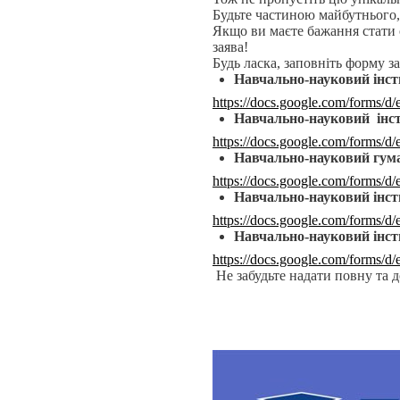
Будьте частиною майбутнього
Якщо ви маєте бажання стати 
заява!
Будь ласка, заповніть форму 
Навчально-науковий інст
https://docs.google.com/for
Навчально-науковий інст
https://docs.google.com/fo
Навчально-науковий гум
https://docs.google.com/fo
Навчально-науковий інст
https://docs.google.com/for
Навчально-науковий інст
https://docs.google.com/for
Не забудьте надати повну та 