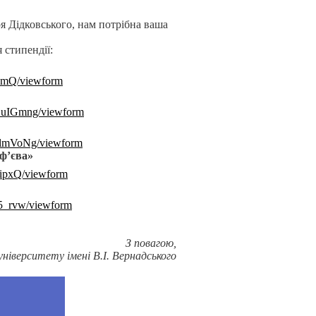
 Дідковського, нам потрібна ваша
 стипендії:
ImQ/viewform
BuIGmng/viewform
lmVoNg/viewform
ф’єва»
ipxQ/viewform
5_rvw/viewform
З повагою,
університету імені В.І. Вернадського