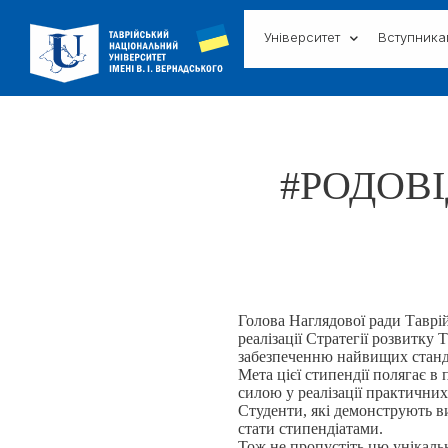
Університет
Вступник
#РОДОВІ
Голова Наглядової ради Таврій
реалізації Стратегії розвитку
забезпеченню найвищих станд
Мета цієї стипендії полягає в
силою у реалізації практичних
Студенти, які демонструють ви
стати стипендіатами.
Тож не пропустіть цю унікальн