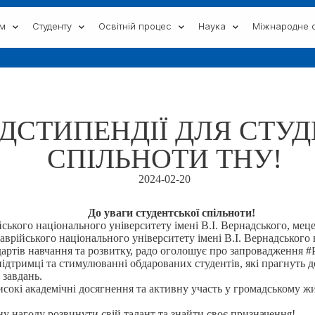
ам
Студенту
Освітній процес
Наука
Міжнародне с
ДСТИПЕНДІЇ ДЛЯ СТУД
СПІЛЬНОТИ ТНУ!
2024-02-20
До уваги студентської спільноти!
ського національного університету імені В.І. Вернадського, мец
 Таврійського національного університету імені В.І. Вернадського
артів навчання та розвитку, радо оголошує про запровадження 
 підтримці та стимулюванні обдарованих студентів, які прагнуть
 завдань.
сокі академічні досягнення та активну участь у громадському ж
у нагоду розвинути свій талант та знайти своє призначення!