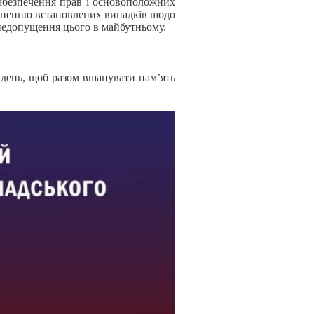
забезпечення прав і основоположних
юдненню встановлених випадків шодо
недопущення цього в майбутньому.
 день, щоб разом вшанувати пам’ять