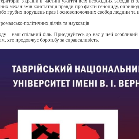
риторій України в частині ужиття всіх необхідних заходів із 
ьних механізмів констатації правди про факти геноциду, оприл
 або грубих порушень прав і основоположних свобод людини та 
ромадсько-політичних діячів та науковців.
оду – наш спільний біль. Приєднуйтесь до нас у цей особливий
им, хто продовжує боротьбу за справедливість.