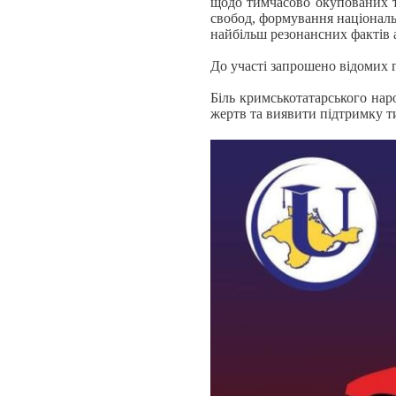
щодо тимчасово окупованих те
свобод, формування націонал
найбільш резонансних фактів
До участі запрошено відомих г
Біль кримськотатарського нар
жертв та виявити підтримку т