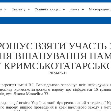
ам
Студенту
Освітній процес
Наука
Міжнародне с
РОШУЄ ВЗЯТИ УЧАСТЬ У
НЯ ВШАНУВАННЯ ПАМ’
 КРИМСЬКОТАТАРСЬК
2024-05-11
іверситет імені В.І. Вернадського запрошує всіх небайдужих 
ноциду кримськотатарського народу, що відбудеться 16 травня
иїв, вул. Джона Маккейна 33.
лад вищої освіти України, який був релокований з території Кри
го народу, ініціює проведення в край важливого заходу з ме