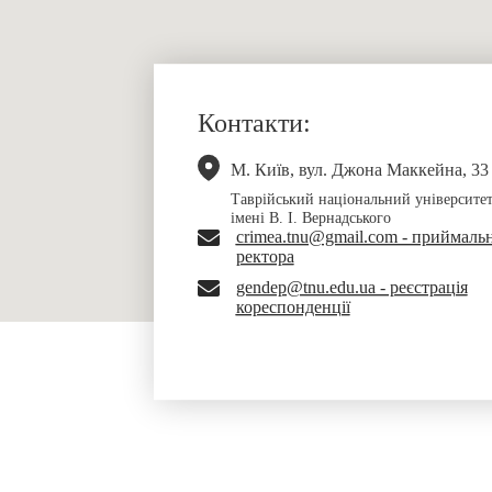
Контакти:
М. Київ, вул. Джона Маккейна, 33
Таврійський національний університе
імені В. І. Вернадського
crimea.tnu@gmail.com - приймаль
ректора
gendep@tnu.edu.ua - реєстрація
кореспонденції