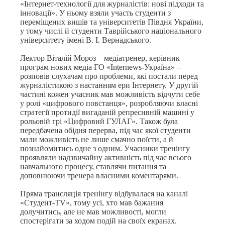
«Інтернет-технології для журналістів: нові підходи та
інновації». У ньому взяли участь студенти з
переміщених вишів та університетів Півдня України,
у тому числі й студенти Таврійського національного
університету імені В. І. Вернадського.
Лектор Віталій Мороз – медіатренер, керівник
програм нових медіа ГО «
Internews
-Україна» –
розповів слухачам про проблеми, які постали перед
журналістикою з настанням ери Інтернету. У другій
частині кожен учасник мав можливість відчути себе
у ролі «цифрового повстанця», розробляючи власні
стратегії протидії вигаданій репресивній машині у
рольовій грі «Цифровий ГУЛАГ». Також була
передбачена обідня перерва, під час якої студенти
мали можливість не лише смачно поїсти, а й
познайомитись одне з одним. Учасники тренінгу
проявляли надзвичайну активність під час всього
навчального процесу, ставлячи питання та
доповнюючи тренера власними коментарями.
Пряма трансляція тренінгу відбувалася на каналі
«Студент-
TV
»
,
тому усі, хто мав бажання
долучитись, але не мав можливості, могли
спостерігати за ходом подій на своїх екранах.