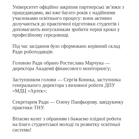
Університет офіційно закріпив партнерські зв’язки з
працедавцями, які вже багато років є надійними
учасниками освітнього процесу: вони активно
долучаються до практичної підготовки студентів і
допомагають випускникам зробити перші кроки у
професійному середовищі.
Під час засідання було сформовано керівний склад
Ради роботодавців:
Головою Ради обрано Ростислава Марчука —
директора Академії фінансового моніторингу;
Заступником голови — Сергія Коника, заступника
генерального директора з виховної роботи ДПУ
«МДЦ «Артек»;
Секретарем Ради — Олену Панфьорову, завідувачку
практики ТНУ.
Вітаємо колег з обранням і бажаємо плідної роботи
на благо студентської молоді та розвитку освітньої
системи!