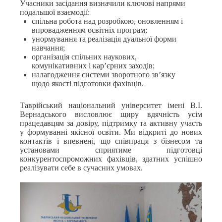
Учасники засідання визначили ключові напрями
подальшої взаємодії:
спільна робота над розробкою, оновленням і
впровадженням освітніх програм;
унормування та реалізація дуальної форми
навчання;
організація спільних наукових,
комунікативних і кар’єрних заходів;
налагодження системи зворотного зв’язку
щодо якості підготовки фахівців.
Таврійський національний університет імені В.І.
Вернадського висловлює щиру вдячність усім
працедавцям за довіру, підтримку та активну участь
у формуванні якісної освіти. Ми відкриті до нових
контактів і впевнені, що співпраця з бізнесом та
установами сприятиме підготовці
конкурентоспроможних фахівців, здатних успішно
реалізувати себе в сучасних умовах.