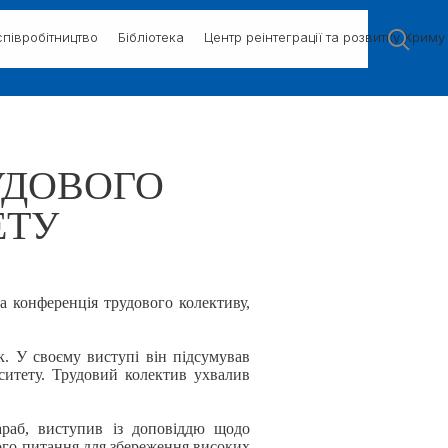
півробітництво
Бібліотека
Центр реінтеграції та розвитку Криму
УДОВОГО
ЕТУ
а конференція трудового колективу,
к. У своєму виступі він підсумував
ситету. Трудовий колектив ухвалив
сараб, виступив із доповіддю щодо
ого питання для збереження високих