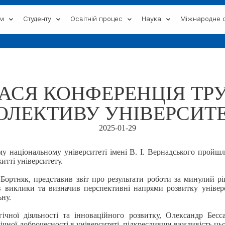
ам
Студенту
Освітній процес
Наука
Міжнародне с
ЛАСЯ КОНФЕРЕНЦІЯ ТР
ОЛЕКТИВУ УНІВЕРСИТ
2025-01-29
му національному університеті імені В. І. Вернадського пройшл
итті університету.
 Бортняк, представив звіт про результати роботи за минулий рі
в виклики та визначив перспективні напрями розвитку універ
ьну.
гічної діяльності та інноваційного розвитку, Олександр Бес
чної доброчесності в університеті, підкресливши важливість ць