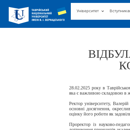
Університет
Вступник
ВІДБУ
К
28.02.2025 року в Таврійсько
яка є важливою складовою в ж
Ректор університету, Валерій
основні досягнення, окресли
оцінку його роботи як задовіл
Проректор із науково-педаго
дотримання принципів академі