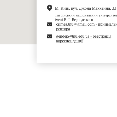
М. Київ, вул. Джона Маккейна, 33
Таврійський національний університе
імені В. І. Вернадського
crimea.tnu@gmail.com - приймаль
ректора
gendep@tnu.edu.ua - реєстрація
кореспонденції