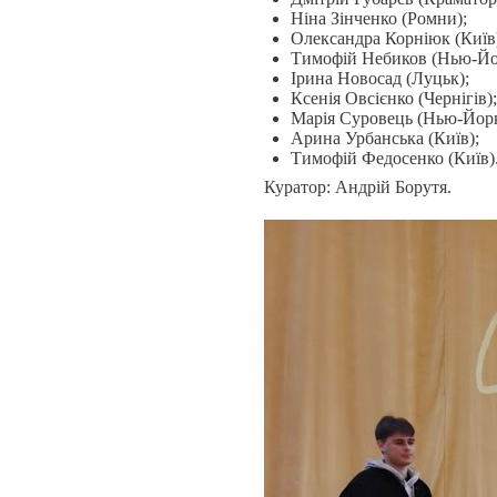
Ніна Зінченко (Ромни);
Олександра Корніюк (Київ
Тимофій Небиков (Нью-Йо
Ірина Новосад (Луцьк);
Ксенія Овсієнко (Чернігів);
Марія Суровець (Нью-Йорк
Арина Урбанська (Київ);
Тимофій Федосенко (Київ)
Куратор: Андрій Борутя.