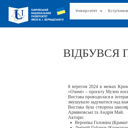
Університет
Вступник
ВІДБУВСЯ 
8 вересня 2024 в межах Крим
«Озимі» – проєкту Музею воє
Вистава проводилася в інтерак
змушувало задуматися над ва
Вистава була створена школя
Армяновські та Андрія Май.
Актори:
Вероніка Головіна (Крамат
Дмітрій Губарєв (Краматор