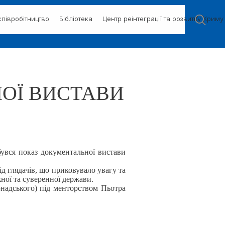
півробітництво
Бібліотека
Центр реінтеграції та розвитку Криму
ОЇ ВИСТАВИ
бувся показ документальної вистави
д глядачів, що приковувало увагу та
ої та суверенної держави.
рнадського) під менторством Пьотра