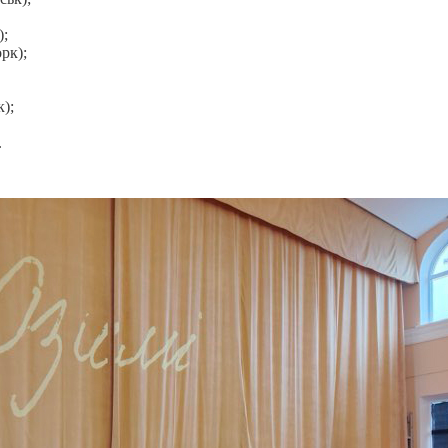
);
рк);
);
.