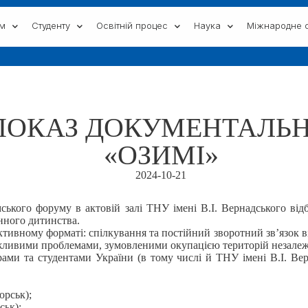
ам
Студенту
Освітній процес
Наука
Міжнародне с
ПОКАЗ ДОКУМЕНТАЛЬН
«ОЗИМІ»
2024-10-21
ського форуму в актовій залі ТНУ імені В.І. Вернадського від
нного дитинства.
тивному форматі: спілкування та постійний зворотний зв’язок ві
жливими проблемами, зумовленими окупацією територій незалежн
рами та студентами України (в тому числі й ТНУ імені В.І. Ве
орськ);
ськ);