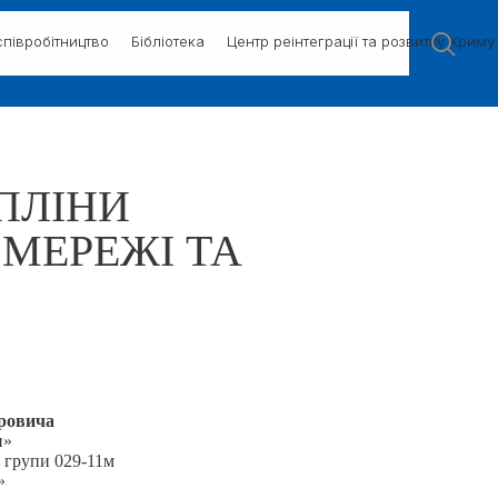
півробітництво
Бібліотека
Центр реінтеграції та розвитку Криму
ПЛІНИ
 МЕРЕЖІ ТА
ровича
и»
» групи 029-11м
»