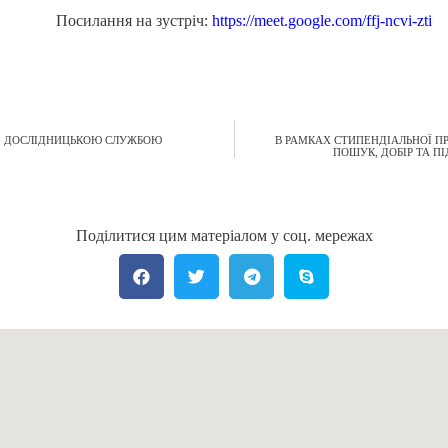
Посилання на зустріч:
https://meet.google.com/ffj-ncvi-zti
 З ДОСЛІДНИЦЬКОЮ СЛУЖБОЮ
В РАМКАХ CТИПЕНДІАЛЬНОЇ П
ПОШУК, ДОБІР ТА П
Поділитися цим матеріалом у соц. мережах