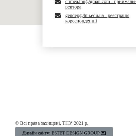
crimea.tnu@gmail.com - приймаль
ректора
gendep@tnu.edu.ua - реєстрація
кореспонденції
© Всі права захищені, ТНУ, 2021 р.
Дизайн сайту: ESTET DESIGN GROUP