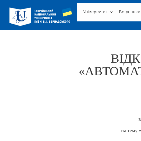
Університет
Вступник
ВІДК
«АВТОМАТ
в
на тему 