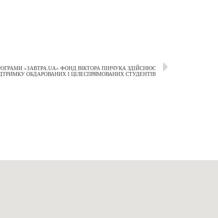
РОГРАМИ «ЗАВТРА.UA» ФОНД ВІКТОРА ПІНЧУКА ЗДІЙСНЮЄ
ІДТРИМКУ ОБДАРОВАНИХ І ЦІЛЕСПРЯМОВАНИХ СТУДЕНТІВ