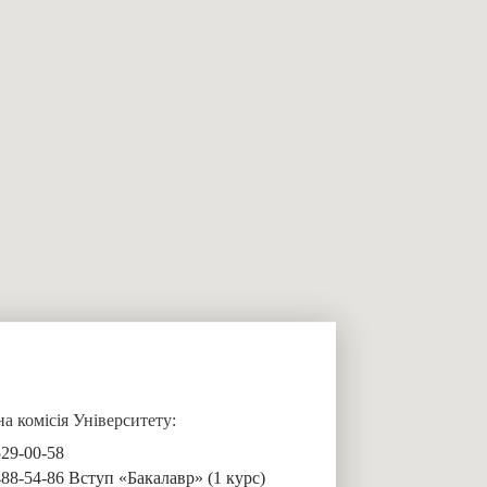
 комісія Університету:
529-00-58
488-54-86 Вступ «Бакалавр» (1 курс)