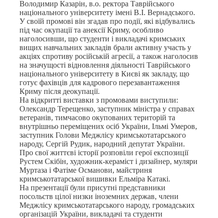
Володимир Казарін, в.о. ректора Таврійського
національного університету імені В.І. Вернадського.
У своїй промові він згадав про події, які відбувались
під час окупації та анексії Криму, особливо
наголосивши, що студенти і викладачі кримських
вищих навчальних закладів брали активну участь у
акціях спротиву російській агресії, а також наголосив
на значущості відновлення діяльності Таврійського
національного університету в Києві як закладу, що
готує фахівців для кадрового перезавантаження
Криму після деокупації.
На відкритті виставки з промовами виступили:
Олександр Терещенко, заступник міністра у справах
ветеранів, тимчасово окупованих територій та
внутрішньо переміщених осіб України, Ільмі Умеров,
заступник Голови Меджлісу кримськотатарського
народу, Сергій Рудик, народний депутат України.
Про свої життєві історії розповіли герої експозиції
Рустем Скібін, художник-кераміст і дизайнер, муляри
Муртаза і Фатіме Османови, майстриня
кримськотатарської вишивки Ельміра Катакі.
На презентації були присутні представники
посольств цілої низки іноземних держав, члени
Меджлісу кримськотатарського народу, громадських
організацій України, викладачі та студенти