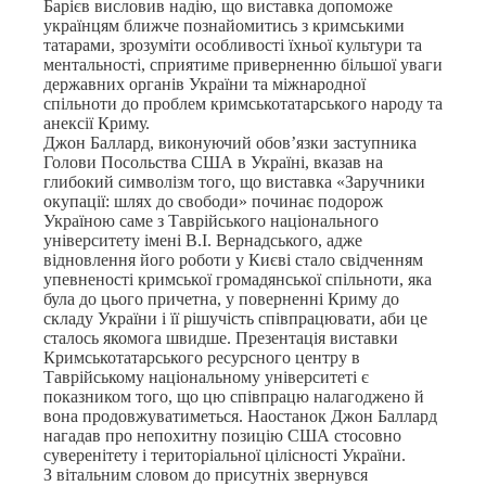
Барієв висловив надію, що виставка допоможе
українцям ближче познайомитись з кримськими
татарами, зрозуміти особливості їхньої культури та
ментальності, сприятиме приверненню більшої уваги
державних органів України та міжнародної
спільноти до проблем кримськотатарського народу та
анексії Криму.
Джон Баллард, виконуючий обов’язки заступника
Голови Посольства США в Україні, вказав на
глибокий символізм того, що виставка «Заручники
окупації: шлях до свободи» починає подорож
Україною саме з Таврійського національного
університету імені В.І. Вернадського, адже
відновлення його роботи у Києві стало свідченням
упевненості кримської громадянської спільноти, яка
була до цього причетна, у поверненні Криму до
складу України і її рішучість співпрацювати, аби це
сталось якомога швидше. Презентація виставки
Кримськотатарського ресурсного центру в
Таврійському національному університеті є
показником того, що цю співпрацю налагоджено й
вона продовжуватиметься. Наостанок Джон Баллард
нагадав про непохитну позицію США стосовно
суверенітету і територіальної цілісності України.
З вітальним словом до присутніх звернувся