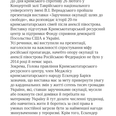
До Дня кримського спротиву 26 лютого у
Концертній залі Таврійського національного
університету імені В.І. Вернадського пройшла
презентація виставки «Заручники окупації: шлях до
свободи», яка розповідає історії 20-ти
кримськотатарських сімей після анексії півострова.
Виставку підготував Кримськотатарський ресурсний
центр за підтримки Фонду сприяння демократії
Посольства США в Україні.
Усі речники, які виступили на презентації,
наголосили на важливості спростування міфу
російської пропаганди, начебто опору окупації та
анексії півострова Російською Федерацією не було у
2014 році й немає зараз.
Зокрема, Голова правління Кримськотатарського
ресурсного центру, член Меджлісу
кримськотатарського народу Ескендер Барієв
зазначив, що виставка має за мету привернути увагу
до кардинальних змін у житті сотень тисяч громадян
України, які, ставши заручниками окупації, мусили
або покинути свої домівки й переїхати на
материкову Україну й тут долати численні труднощі,
або навчитись жити й боротись за свої права в
умовах постійної загрози бути за найменшої нагоди
звинуваченими у тероризмі. Крім того, Ескендер