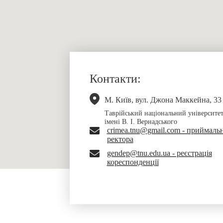
Контакти:
М. Київ, вул. Джона Маккейна, 33
Таврійський національний університе
імені В. І. Вернадського
crimea.tnu@gmail.com - приймаль
ректора
gendep@tnu.edu.ua - реєстрація
кореспонденції