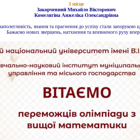
3 місце
Закорчевний Михайло Вікторович
Комелягіна Анжеліка Олександрівна
аполегливість, знання та прагнення до успіху стали запорукою ц
Бажаємо нових звершень, натхнення та впевненого руху впер