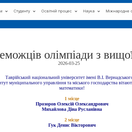
ам
Студенту
Освітній процес
Наука
Міжнародне с
еможців олімпіади з вищо
2026-03-25
Таврійський національний університет імені В.І. Вернадськог
тут муніципального управління та міського господарства вiтaют
математики!
1 місце
Прозоров Олексій Олександрович
Михайлова Діна Русланівна
2 місце
Гук Денис Вікторович