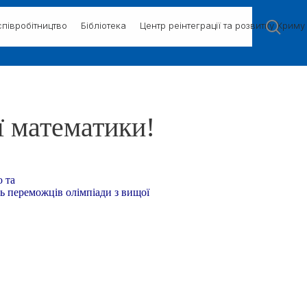
півробітництво
Бібліотека
Центр реінтеграції та розвитку Криму
ї математики!
о та
ь переможців олімпіади з вищої