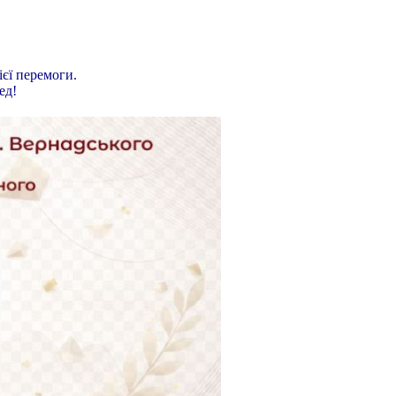
ієї перемоги.
ед!