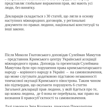
представляє глобальне вираження прав, які мають усі
люди, без винятку.
Декларація складається з 30 статей, що лягли в основу
наступних міжнародних договорів, у регіональні
документи по правах людини, національні конституції та
інші закони.
Після Миколи Гнатовського доповідав Сулейман Мамутов
– представник Кримського центру Української асоціації
міжнародного права. Доповідь та презентація Сулеймана
Мамутова були про порушення права кримськотатарського
народу – корінного народу в Україні – на самовизначення,
що може слугувати додатковою підставою незаконності
тимчасової окупації Кримського півострова. Таким чином
він підтвердив, що окупанти порушують 6 статтю
Загальної декларації прав людини, у якій йдеться про те,
що кожна людина, де б вона не перебувала, має право на
визнання її правосуб’єктності та самовизначення.
Далі говорила Зера Козлиєва, прокурор Прокуратури