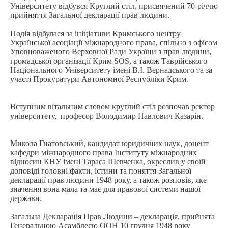
Університету відбувся Круглий стіл, присвячений 70-річчю
прийняття Загальної декларації прав людини.
Подія відбулася за ініціативи Кримського центру
Української асоціації міжнародного права, спільно з офісом
Уповноваженого Верховної Ради України з прав людини,
громадської організації Крим
SOS
, а також Таврійського
Національного Університету імені В.І. Вернадського та за
участі Прокуратури Автономної Республіки Крим.
Вступним вітальним словом круглий стіл розпочав ректор
університету, професор Володимир Павлович Казарін.
Микола Гнатовський, кандидат юридичних наук, доцент
кафедри міжнародного права Інституту міжнародних
відносин КНУ імені Тараса Шевченка, окреслив у своїй
доповіді головні факти, істини та поняття Загальної
декларації прав людини 1948 року, а також розповів, яке
значення вона мала та має для правової системи нашої
держави.
Загальна Декларація Прав Людини – декларація, прийнята
Генеральною Асамблеєю ООН 10 грудня 1948 року