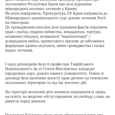
Автономної Республіки Крим про розслідування
міжнародних воєнних злочинів у Криму.
Як вона повідомила,
Прокуратура АР Крим направила до
Міжнародного кримінального суду докази злочинів Росії
на півострові.
Це провадження охоплює розслідування фактів порушень
прав і свобод людини (вбивства, викрадення, тортури,
незаконні обшуки), незаконної “націоналізації” і
розкрадання майна, примусового призову до військових
формувань країни-окупанта, зміни громадянства і низка
інших злочинів.
Серед доповідачів були й професори Таврійського
Національного, як от Олена Вінгловська, кандидат
юридичних наук, доцент нашого університету. Темою її
доповіді була проблема захисту прав дитини на тимчасово
окупованих територіях та під час воєнних дій.
На території автономії діти зазнають порушення їх права
на освіту, на медичне обслуговування, на свободу слова, на
рівність перед законом.
Підсумком Круглого столу стало обговорення теми про