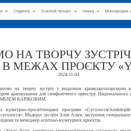
ам
Студенту
Освітній процес
Наука
Міжнародне с
О НА ТВОРЧУ ЗУСТРІЧ
 В МЕЖАХ ПРОЄКТУ «Y
2024-11-04
шуємо на творчу зустріч з видатним кримськотатарським к
тором аранжування для симфонічного оркестру Національного 
ДЖЕМІЛЕМ КАРІКОВИМ.
ах культурно-просвітницької програми «Суголосся/Aenkdeşli
 суголосся». Модерує зустріч Алім Алієв, заступник генеральног
лідник та менеджер освітньо-культурних проєктів.
 «Yuşan-Зілля: українсько-кримськотатарське суголосся» реал