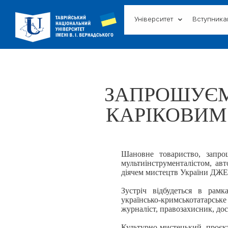
Університет
Вступник
ЗАПРОШУЄМ
КАРІКОВИМ
Шановне товариство, запро
мультиінструменталістом, ав
діячем мистецтв України 
Зустріч відбудеться в рамк
українсько-кримськотатарське
журналіст, правозахисник, дос
Культурно-мистецький проєкт