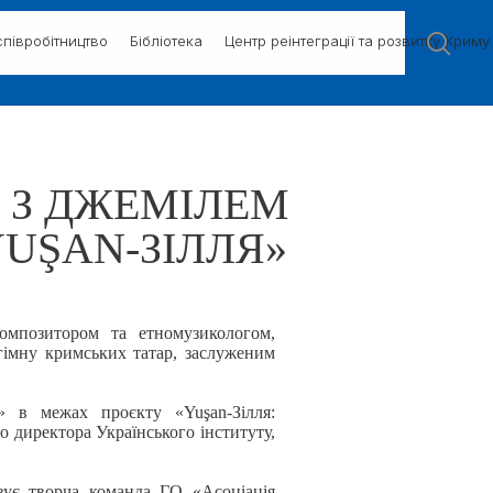
півробітництво
Бібліотека
Центр реінтеграції та розвитку Криму
 З ДЖЕМІЛЕМ
UŞAN-ЗІЛЛЯ»
омпозитором та етномузикологом,
гімну кримських татар, заслуженим
k» в межах проєкту «Yuşan-Зілля:
о директора Українського інституту,
ізує творча команда ГО «Асоціація