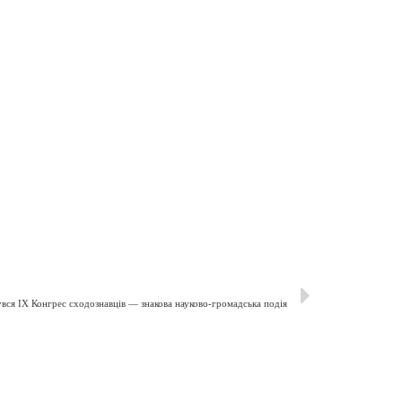
вся ІX Конгрес сходознавців — знакова науково-громадська подія