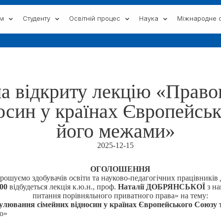
ам
Студенту
Освітній процес
Наука
Міжнародне с
а відкриту лекцію «Право
осин у країнах Європейськ
його межами»
2025-12-15
ОГОЛОШЕННЯ
рошуємо здобувачів освіти та науково-педагогічних працівників д
00
відбудеться лекція к.ю.н., проф.
Наталії ДОБРЯНСЬКОЇ
з на
питання порівняльного приватного права» на тему:
улювання сімейних відносин у країнах Європейського Союзу т
во»