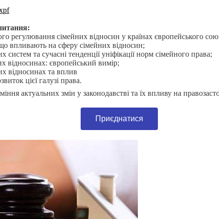
xpf
питання:
ого регулювання сімейних відносин у країнах європейського сою
що впливають на сферу сімейних відносин;
х систем та сучасні тенденції уніфікації норм сімейного права;
них відносинах: європейський вимір;
них відносинах та вплив
звиток цієї галузі права.
міння актуальних змін у законодавстві та їх впливу на правозаст
Приєднатися