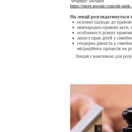
Формат: онлайн
https://meet.google.com/git-gipk-
На лекції розглядатимуться 
основні підходи до правов
міжнародно-правові акти, 
особливості різних правови
захист прав дітей у сімей
гендерна рівність у сімей
міграційних процесів на ро
Лекція є важливою для розу