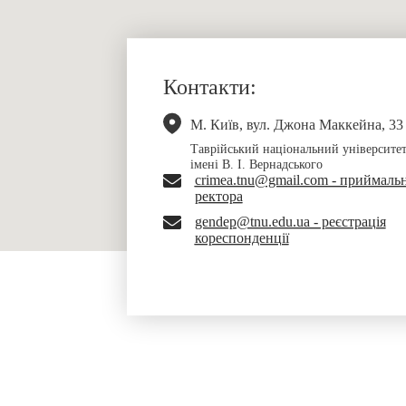
Контакти:
М. Київ, вул. Джона Маккейна, 33
Таврійський національний університе
імені В. І. Вернадського
crimea.tnu@gmail.com - приймаль
ректора
gendep@tnu.edu.ua - реєстрація
кореспонденції