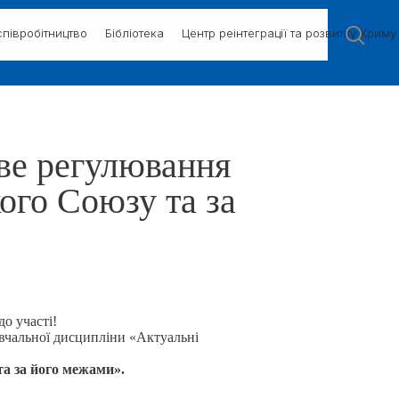
півробітництво
Бібліотека
Центр реінтеграції та розвитку Криму
ве регулювання
ого Союзу та за
о участі!
вчальної дисципліни «Актуальні
а за його межами».