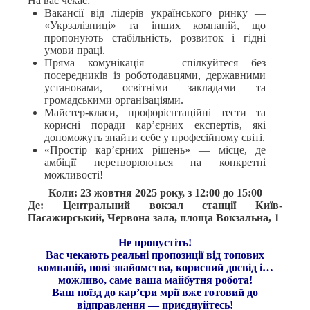
На вас чекає:
Вакансії від лідерів українського ринку —
«Укрзалізниці» та інших компаній, що
пропонують стабільність, розвиток і гідні
умови праці.
Пряма комунікація — спілкуйтеся без
посередників із роботодавцями, державними
установами, освітніми закладами та
громадськими організаціями.
Майстер-класи, профорієнтаційні тести та
корисні поради кар’єрних експертів, які
допоможуть знайти себе у професійному світі.
«Простір кар’єрних рішень» — місце, де
амбіції перетворюються на конкретні
можливості!
Коли: 23 жовтня 2025 року, з 12:00 до 15:00
Де: Центральний вокзал станції Київ-
Пасажирський, Червона зала, площа Вокзальна, 1
Не пропустіть!
Вас чекають реальні пропозиції від топових
компаній, нові знайомства, корисний досвід і…
можливо, саме ваша майбутня робота!
Ваш поїзд до кар’єри мрії вже готовий до
відправлення — приєднуйтесь!