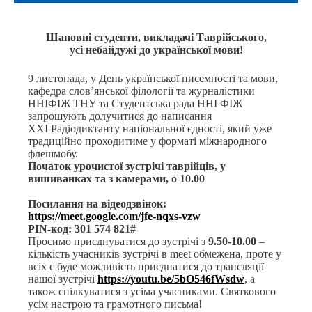
Шановні студенти, викладачі Таврійського,
усі небайдужі до української мови!
9 листопада, у День української писемності та мови,
кафедра слов’янської філології та журналістики
ННІФІЖ ТНУ та Студентська рада ННІ ФІЖ
запрошують долучитися до написання
XХI Радіодиктанту національної єдності, який уже
традиційно проходитиме у форматі міжнародного
флешмобу.
Початок урочистої зустрічі таврійців, у
вишиванках та з камерами, о 10.00
Посилання на відеодзвінок:
https://meet.google.com/jfe-nqxs-vzw
PIN-код: ‪301 574 821#
Просимо приєднуватися до зустрічі з
9.50-10.00
–
кількість учасників зустрічі в meet обмежена, проте у
всіх є буде можливість приєднатися до трансляції
нашої зустрічі
https://youtu.be/5bO546fWsdw
, а
також спілкуватися з усіма учасниками. Святкового
усім настрою та грамотного письма!