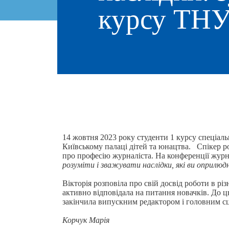
курсу ТНУ
14 жовтня 2023 року студенти 1 курсу спеціаль
Київському палаці дітей та юнацтва. Спікер ро
про професію журналіста. На конференції журн
розуміти і зважувати наслідки, які ви оприл
Вікторія розповіла про свій досвід роботи в р
активно відповідала на питання новачків. До ц
закінчила випускним редактором і головним сц
Корчук Марія