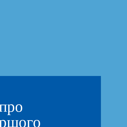
про
ершого