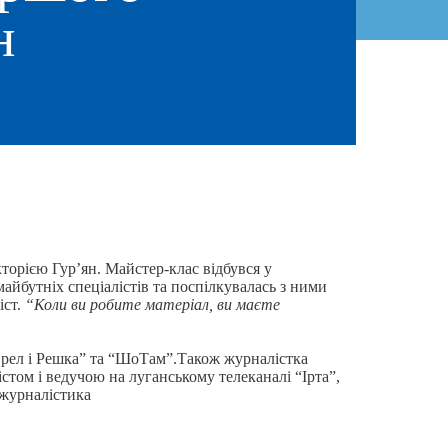
н
торією Гур’ян. Майстер-клас відбувся у
айбутніх спеціалістів та поспілкувалась з ними
іст.
“Коли ви робите матеріал, ви маєте
“Орел і Решка” та “ШоТам”.Також журналістка
стом і ведучою на луганському телеканалі “Ірта”,
 журналістика