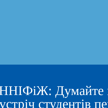
НІФіЖ: Думайте 
зустріч студентів п