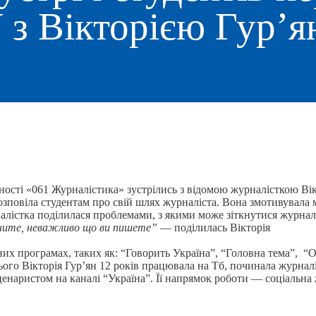
 з Вікторією Гур’я
ності «061 Журналістика» зустрілись з відомою журналісткою Вік
зповіла студентам про свій шлях журналіста. Вона змотивувала м
алістка поділилася проблемами, з якими може зіткнутися журнал
юдните, неважливо що ви пишете”
— поділилась Вікторія
ізних програмах, таких як: “Говорить Україна”, “Головна тема”, 
ього Вікторія Гур’ян 12 років працювала на Тб, починала журналі
енаристом на каналі “Україна”. Її напрямок роботи — соціальна