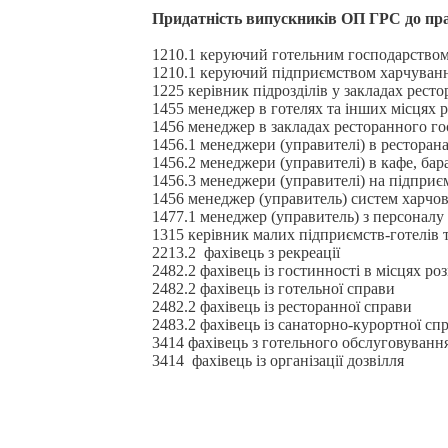
Придатність випускників
ОП ГРС
до пр
1210.1 керуючий готельним господарство
1210.1 керуючий підприємством харчуван
1225 керівник підрозділів у закладах рест
1455 менеджер в готелях та інших місцях 
1456 менеджер в закладах ресторанного го
1456.1 менеджери (управителі) в ресторан
1456.2 менеджери (управителі) в кафе, бара
1456.3 менеджери (управителі) на підприєм
1456 менеджер (управитель) систем харчов
1477.1 менеджер (управитель) з персоналу
1315 керівник малих підприємств-готелів т
2213.2 фахівець з рекреації
2482.2 фахівець із гостинності в місцях р
2482.2 фахівець із готельної справи
2482.2 фахівець із ресторанної справи
2483.2 фахівець із санаторно-курортної сп
3414 фахівець з готельного обслуговуванн
3414 фахівець із організації дозвілля