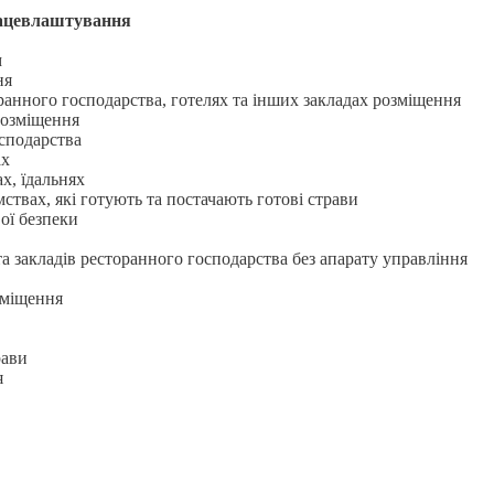
ацевлаштування
м
ня
оранного господарства, готелях та інших закладах розміщення
розміщення
сподарства
ах
х, їдальнях
ствах, які готують та постачають готові страви
ої безпеки
а закладів ресторанного господарства без апарату управління
озміщення
рави
я