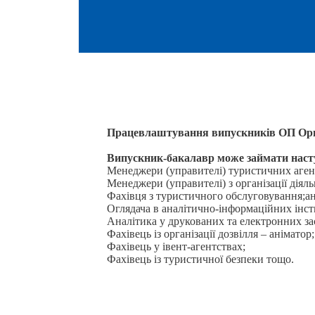
Працевлаштування випускників ОП Орга
Випускник-бакалавр може займати насту
Менеджери (управителі) туристичних аге
Менеджери (управителі) з організації дія
Фахівця з туристичного обслуговування;ан
Оглядача в аналітично-інформаційних інст
Аналітика у друкованих та електронних зас
Фахівець із організації дозвілля – аніматор;
Фахівець у івент-агентствах;
Фахівець із туристичної безпеки тощо.