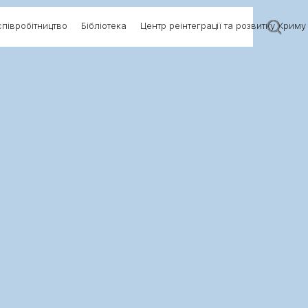
півробітництво
Бібліотека
Центр реінтеграції та розвитку Криму