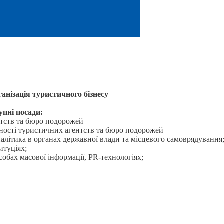
нізація туристичного бізнесу
пні посади:
нтств та бюро подорожей
льності туристичних агентств та бюро подорожей
алітика в органах державної влади та місцевого самоврядування
итуціях;
обах масової інформації, PR-технологіях;