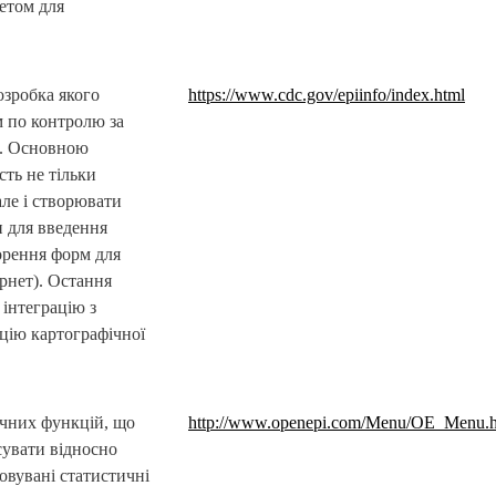
кетом для
озробка якого
https://www.cdc.gov/epiinfo/index.html
 по контролю за
. Основною
ть не тільки
але і створювати
 для введення
орення форм для
ернет). Остання
 інтеграцію з
ацію картографічної
ичних функцій, що
http://www.openepi.com/Menu/OE_Menu.
сувати відносно
товувані статистичні