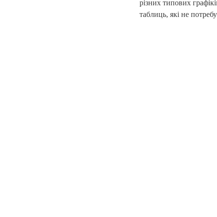
різних типових графікі
таблиць, які не потре