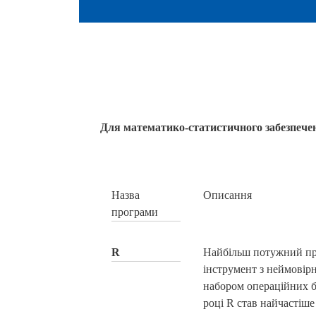
Для математико-статистичного забезпече
Назва
Описання
програми
R
Найбільш потужний п
інструмент з неймові
набором операційних б
році R став найчастіш