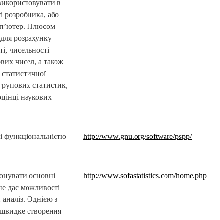
використовувати в
і розробника, або
мп’ютер. Плюсом
 для розрахунку
і, чисельності
ових чисел, а також
 статистичної
 групових статистик,
оцінці наукових
 і функціональністю
http://www.gnu.org/software/pspp/
онувати основні
http://www.sofastatistics.com/home.php
 не дає можливості
 аналіз. Однією з
 швидке створення