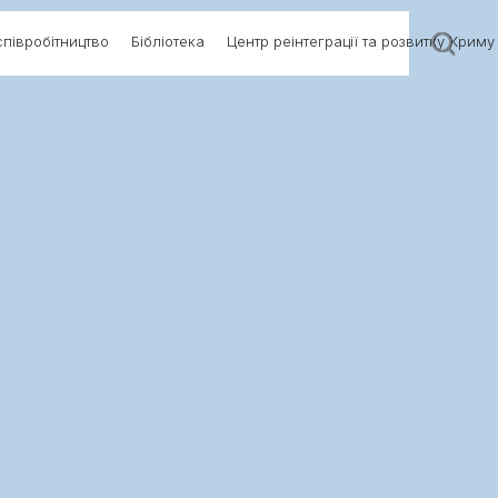
півробітництво
Бібліотека
Центр реінтеграції та розвитку Криму