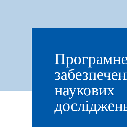
Програмн
забезпечен
наукових
досліджен