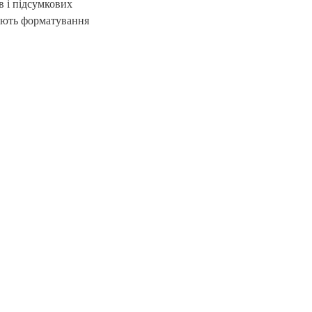
в і підсумкових
бують форматування
Поділитися цим матеріалом у соц. мережах