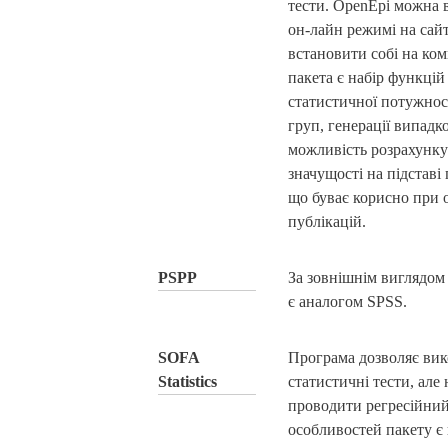
тести. OpenEpi можна 
он-лайн режимі на сайт
встановити собі на ко
пакета є набір функцій
статистичної потужност
груп, генерації випадк
можливість розрахунку
значущості на підставі
що буває корисно при 
публікацій.
PSPP
За зовнішнім виглядом
є аналогом SPSS.
SOFA
Програма дозволяє вик
Statistics
статистичні тести, але
проводити регресійний
особливостей пакету є