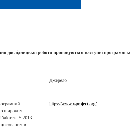
ння дослідницької роботи пропонуються наступні програмні к
Джерело
рограмний
https://www.r-project.org/
рно широким
ібліотек. У 2013
е цитованим в