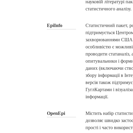
науковій літературі па
статистичного аналізу.
EpiInfo
Статистичний пакет, р
підтримується Центром
захворюваннями США
особливістю є можливіс
проводити статаналіз, 
опитувальники і форми
даних (включаючи ств
збору інформації в Інт
версія також підтримує
ГуглКартами і візуаліз
інформації.
OpenEpi
Містить набір статист
дозволяє швидко засто
прості і часто викорис