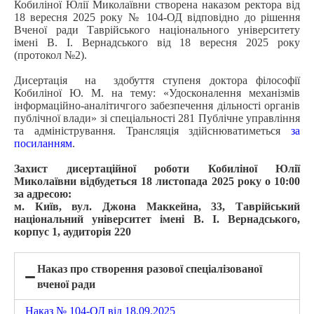
Кобиліної Юлії Миколаївни створена наказом ректора від
18 вересня 2025 року № 104-ОД відповідно до рішення
Вченої ради Таврійського національного університету
імені В. І. Вернадського від 18 вересня 2025 року
(протокол №2).
Дисертація на здобуття ступеня доктора філософії
Кобиліної Ю. М. на тему: «Удосконалення механізмів
інформаційно-аналітичгого забезпечення дільності органів
публічної влади» зі спеціальності 281 Публічне управління
та адміністрування. Трансляція здійснюватиметься
за
посиланням
.
Захист дисертаційної роботи Кобиліної Юлії
Миколаївни відбудеться 18 листопада 2025 року о 10:00
за адресою:
м. Київ, вул. Джона Маккейна, 33, Таврійський
національний університет імені В. І. Вернадського,
корпус 1, аудиторія 220
Наказ про створення разової спеціалізованої
вченої ради
Наказ № 104-ОД від 18.09.2025