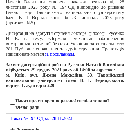
Наталії Василівни створена наказом ректора від 28
листопада 2023 року № 194-ОД відповідно до рішення
Вченої ради Таврійського національного університету
імені В. І. Вернадського від 23 листопада 2023 року
(протокол №5).
Дисертація на здобуття ступеня доктора філософії Русенко
Н. В. на тему: «Державні механізми забезпечення
внутрішньополітичної безпеки України» за спеціальністю
281 Публічне управління та адміністрування. Трансляція
здійснюватиметься
за посиланням
.
Захист дисертаційної роботи Русенко Наталії Василівни
відбудеться 29 грудня 2023 року об 14:00 за адресою:
м. Київ, вул. Джона Маккейна, 33, Таврійський
національний університет імені В. І. Вернадського,
корпус 1, аудиторія 220
Наказ про створення разової спеціалізованої
вченої ради
Наказ № 194-ОД від 28.11.2023
Дисертація