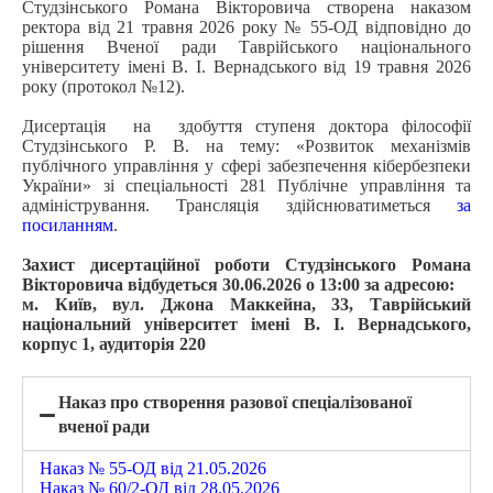
Студзінського Романа Вікторовича створена наказом
ректора від 21 травня 2026 року № 55-ОД відповідно до
рішення Вченої ради Таврійського національного
університету імені В. І. Вернадського від 19 травня 2026
року (протокол №12).
Дисертація на здобуття ступеня доктора філософії
Студзінського Р. В. на тему: «Розвиток механізмів
публічного управління у сфері забезпечення кібербезпеки
України» зі спеціальності 281 Публічне управління та
адміністрування. Трансляція здійснюватиметься
за
посиланням
.
Захист дисертаційної роботи Студзінського Романа
Вікторовича відбудеться 30.06.2026 о 13:00 за адресою:
м. Київ, вул. Джона Маккейна, 33, Таврійський
національний університет імені В. І. Вернадського,
корпус 1, аудиторія 220
Наказ про створення разової спеціалізованої
вченої ради
Наказ № 55-ОД від 21.05.2026
Наказ № 60/2-ОД від 28.05.2026