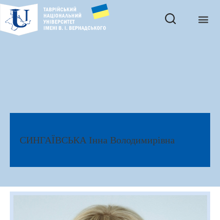
СИНГАЇВСЬКА Інна Володимирівна