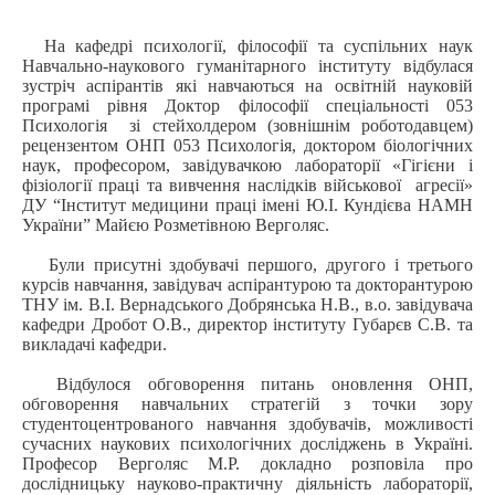
На кафедрі психології, філософії та суспільних наук
Навчально-наукового гуманітарного інституту відбулася
зустріч аспірантів які навчаються на освітній науковій
програмі рівня Доктор філософії спеціальності 053
Психологія зі стейхолдером (зовнішнім роботодавцем)
рецензентом ОНП 053 Психологія, доктором біологічних
наук, професором, завідувачкою лабораторії «Гігієни і
фізіології праці та вивчення наслідків військової агресії»
ДУ “Інститут медицини праці імені Ю.І. Кундієва НАМН
України” Майєю Розметівною Верголяс.
Були присутні здобувачі першого, другого і третього
курсів навчання, завідувач аспірантурою та докторантурою
ТНУ ім. В.І. Вернадського Добрянська Н.В., в.о. завідувача
кафедри Дробот О.В., директор інституту Губарєв С.В. та
викладачі кафедри.
Відбулося обговорення питань оновлення ОНП,
обговорення навчальних стратегій з точки зору
студентоцентрованого навчання здобувачів, можливості
сучасних наукових психологічних досліджень в Україні.
Професор Верголяс М.Р. докладно розповіла про
дослідницьку науково-практичну діяльність лабораторії,