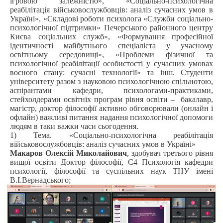
ігровою залежністю», «Соціально-психологічна
реабілітація військовослужбовців: аналіз сучасних умов в
Україні», «Складові роботи психолога «Служби соціально-
психологічної підтримки» Печерського районного центру
Києва соціальних служб», «Формування професійної
ідентичності майбутнього спеціаліста у учасному
освітньому середовищі», «Проблеми фізичної та
психологічної реабілітації особистості у сучасних умовах
воєного стану: сучасні технології» та інш. Студенти
університету разом з науковою психологічною спільнотою,
аспірантами кафедри, психологами-практиками,
стейхолдерами освітніх програм рівня освіти – бакалавр,
магістр, доктор філософії активно обговорювали (онлайн і
офлайн) важливі питання надання психологічної допомоги
людям в таки важки часи сьогодення.
1) Тема. «Соціально-психологічна реабілітація
військовослужбовців: аналіз сучасних умов в Україні»
Макаров Олексій Миколайович
, здобувач третього рівня
вищої освіти Доктор філософії, С4 Психологія кафедри
психології, філософії та суспільних наук ТНУ імені
В.І.Вернадського;