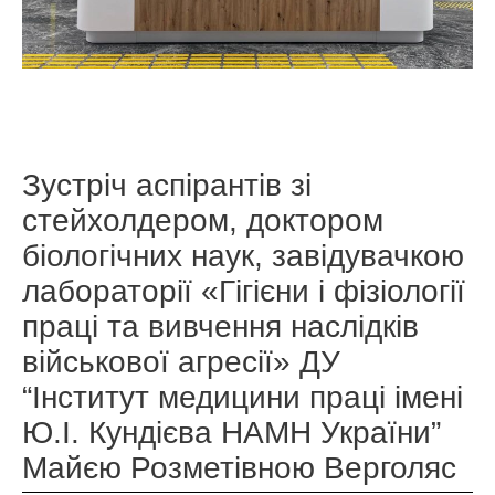
Зустріч аспірантів зі
стейхолдером, доктором
біологічних наук, завідувачкою
лабораторії «Гігієни і фізіології
праці та вивчення наслідків
військової агресії» ДУ
“Інститут медицини праці імені
Ю.І. Кундієва НАМН України”
Майєю Розметівною Верголяс