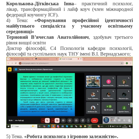
Королькова-Дітківська Інна
– практичний психолог,
лікар, трансформаційний і лайф коуч (член міжнародної
федерації коучингу ICF).
4) Тема:
«Формування професійної ідентичності
майбутнього спеціаліста у учасному освітньому
середовищі»
Терновий В’ячеслав Анатолійович
, здобувач третього
рівня вищої освіти
Доктор філософії, С4 Психологія кафедри психології,
філософії та суспільних наук ТНУ імені В.І. Вернадського;
5) Тема.
«Робота психолога з ігровою залежністю».