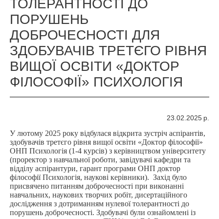
ТОЛЕРАНТНОСТІ ДО
ПОРУШЕНЬ
ДОБРОЧЕСНОСТІ ДЛЯ
ЗДОБУВАЧІВ ТРЕТЄГО РІВНЯ
ВИЩОЇ ОСВІТИ «ДОКТОР
ФІЛОСОФІЇ» ПСИХОЛОГІЯ
23.02.2025 р.
У лютому 2025 року відбулася відкрита зустріч аспірантів,
здобувачів третєго рівня вищої освіти «Доктор філософії»
ОНП Психологія (1-4 курсів) з керівництвом університету
(проректор з навчальної роботи, завідувачі кафедри та
відділу аспірантури, гарант програми ОНП доктор
філософії Психологія, наукові керівники). Захід було
присвячено питанням доброчесності при виконанні
навчальних, наукових творчих робіт, дисертаційного
дослідження з дотриманням нулевої толерантності до
порушень доброчесності. Здобувачі були ознайомлені із