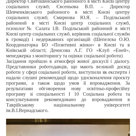
Директор Святошинського районного в місті Києві центру
соціальних служб; Євсеньова В.П. – Директор
Шевченківського районного в місті Києві центру
соціальних служб; Смирнова Ю.Я. – Подільський
районний в місті Києві центр соціальних служб,
психолог№ Салата І.В. Подільський районний в місті
Києві центр соціальних служб, керівник соціальної служби
в громаді) і недержавних організацій (Шепелєва О.Ю.
Координаторка БО «Позитивні жінки» в Києві та в
Київській області; Денисова А.Г. ГО «Клуб «Еней»,
менеджерка з моніторингу та оцінки соціальної роботи)
Засідання пройшло в атмосфері живої дискусії і діалогу.
Представники роботодавців, що мають великий досвід
роботи у сфері соціальної роботи, виступили як експерти і
надали слушні рекомендації щодо удосконалення проєкту
програми, а також щодо умов її впровадження. За
результатами обговорення нову освітньо-професійну
програму зі спеціальності І 10 Соціальна робота та
консультування рекомендовано до впровадження в
Таврійському національному університеті
ім.В.І.Вернадського.