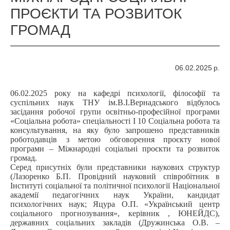
ПРОЄКТИ ТА РОЗВИТОК
ГРОМАД
06.02.2025 р.
06.02.2025 року на кафедрі психології, філософії та
суспільних наук ТНУ ім.В.І.Вернадського відбулось
засідання робочої групи освітньо-професійної програми
«Соціальна робота» спеціальності І 10 Соціальна робота та
консультування, на яку було запрошено представників
роботодавців з метою обговорення проєкту нової
програми – Міжнародні соціальні проєкти та розвиток
громад.
Серед присутніх були представники наукових структур
(Лазоренко Б.П. Провідний науковий співробітник в
Інституті соціальної та політичної психології Національної
академії педагогічних наук України, кандидат
психологічних наук; Яцура О.П. «Український центр
соціального прогнозування», керівник , ЮНЕЙДС),
державних соціальних закладів (Дружинська О.В. –