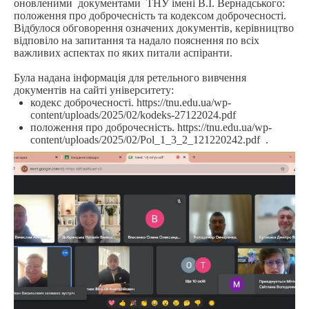
оновленими документами ТНУ імені В.І. Вернадського:
положення про доброчесність та кодексом доброчесності.
Відбулося обговорення означених документів, керівництво
відповіло на запитання та надало пояснення по всіх
важливих аспектах по яких питали аспіранти.
Була надана інформація для ретельного вивчення
документів на сайті університету:
кодекс доброчесності.
https://tnu.edu.ua/wp-
content/uploads/2025/02/kodeks-27122024.pdf
положення про доброчесність.
https://tnu.edu.ua/wp-
content/uploads/2025/02/Pol_1_3_2_121220242.pdf
.