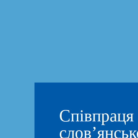
Співпраця 
слов’янськ