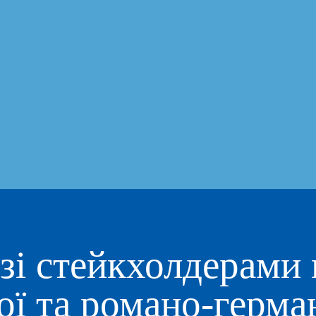
зі стейкхолдерами
ої та романо-герма