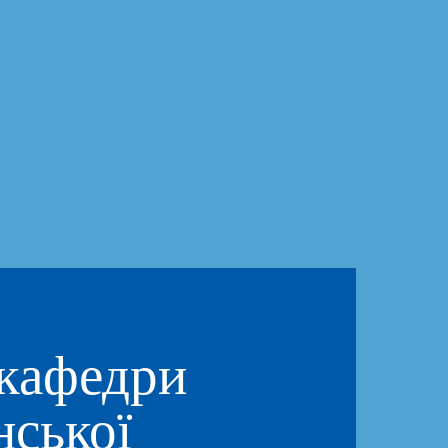
 кафедри
нської