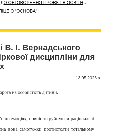
РОБОЧА ЗУСТРІЧ З ПОТЕНЦІЙНИМИ РОБОТОДАВЦЯМИ, ЗАЦІКАВЛЕНИМИ ТА ПРИЧЕТНИМИ ЩОДО ОБГОВОРЕННЯ ПРОЄКТІВ ОСВІТНЬО-ПРОФЕСІЙНИХ ПРОГРАМ КАФЕДРИ СЛОВ’ЯНСЬКОЇ ТА РОМАНО-ГЕРМАНСЬКОЇ ФІЛОЛОГІЇ ННІ ФІЖ ТНУ ІМЕНІ В.І. ВЕРНАДСЬКОГО
ЛІЦЕЮ “ОСНОВА”
і В. І. Вернадського
ркової дисципліни для
х
13.05.2026 р.
орога на особистість дитини.
б’є по емоціях, повністю руйнуючи раціональні
датна вона самотужки протистояти тотальному