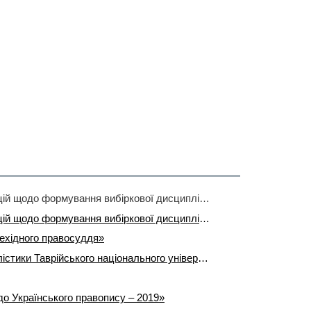
Освіта як зброя та інструмент відродження: у ТНУ імені В. І. Вернадського пройшов потужний цикл лекцій щодо формування вибіркової дисципліни для контингенту на окупованих та деокупованих територіях
Освіта як зброя та інструмент відродження: у ТНУ імені В. І. Вернадського пройшов потужний цикл лекцій щодо формування вибіркової дисципліни для контингенту на окупованих та деокупованих територіях
рехідного правосуддя»
Вектори розвитку філологічної та середньої освіти: у навчально-науковому інституті філології та журналістики Таврійського національного університету імені В.І. Вернадського відбулася зустріч зі стейкхолдерами
до Українського правопису – 2019»