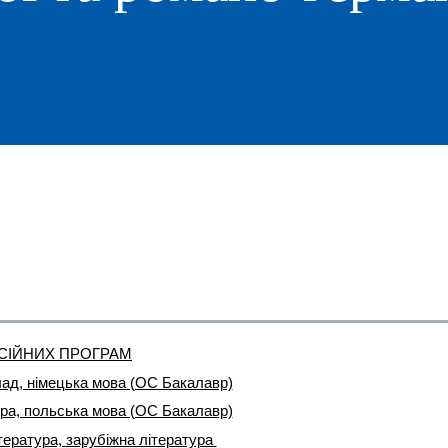
СІЙНИХ ПРОГРАМ
клад, німецька мова (ОС Бакалавр)
тура, польська мова (ОС Бакалавр)
ітература, зарубіжна література