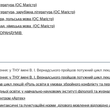
тература (ОС Магістр)
тература, зарубіжна література (ОС Магістр)
ура, польська мова (ОС Магістр)
лад, німецька мова (ОС Магістр)
МОРАНДУМІВ
ав цикл лекцій «Роль освіти в умовах збройного конфлікту та пе
ентром «Артек»
нтаксичні та пунктуаційні норми ділового мовлення відповідно 