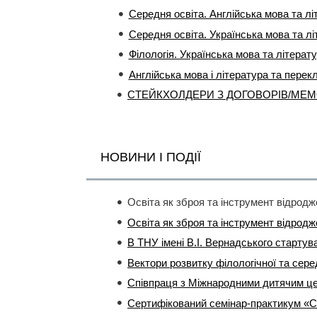
Середня освіта. Англійська мова та лі
Середня освіта. Українська мова та лі
Філологія. Українська мова та літерат
Англійська мова і література та перек
СТЕЙКХОЛДЕРИ З ДОГОВОРІВ/МЕ
НОВИНИ І ПОДІЇ
В ТНУ імені В.І. Вернадського стартув
Співпраця з Міжнародними дитячим ц
Сертифікований семінар-практикум «Си