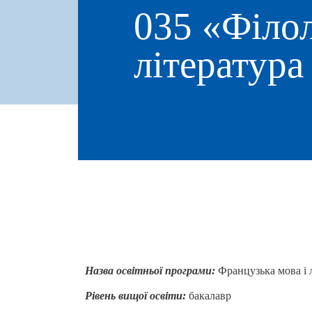
035 «Філол
література
Назва освітньої програми:
Французька мова і л
Рівень вищої освіти:
бакалавр