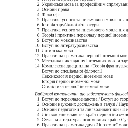
Українська мова за професійним спрямува
Основи права
Філософія
Практика усного та письмового мовлення п
Історія зарубіжної літератури
Практика усного та письмового мовлення др
Теорія і практика перекладу першої іноземн
Вступ до мовознавства
Вступ до літературознавства
Латинська мова
Практична граматика першої іноземної мов
Методика викладання іноземних мов та зар
Комплексна дисципліна «Теорія французьк
Вступ до спеціальної філології
Лексикологія першої іноземної мови
Історія першої іноземної мови
Стилістика першої іноземної мови
Вибіркові компоненти, що забезпечують фахові
Вступ до перекладознавства / Вступ до теор
Основи наукових досліджень в галузі / Нау
Основи педагогіки та лінгводидактики / Пед
Лінгвокраїнознавства країн першої іноземно
Сучасна література англомовних країн / Су
Практична граматика другої іноземної мови 