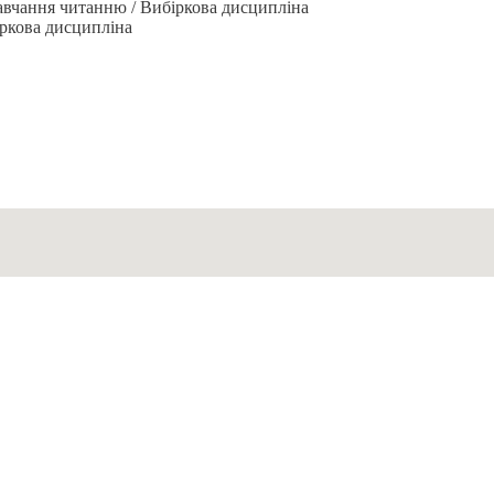
навчання читанню / Вибіркова дисципліна
іркова дисципліна