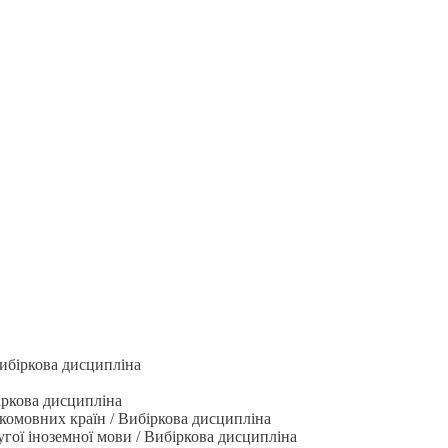
Вибіркова дисципліна
біркова дисципліна
ькомовних країн / Вибіркова дисципліна
угої іноземної мови / Вибіркова дисципліна