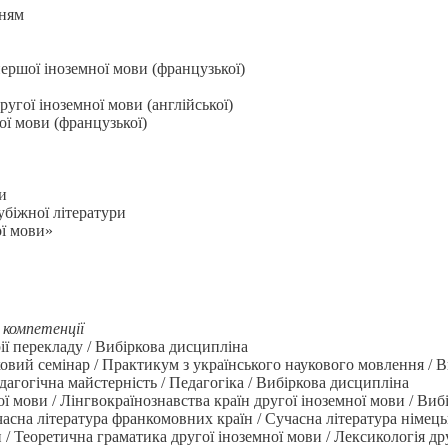
нням
ершої іноземної мови (французької)
угої іноземної мови (англійської)
ої мови (французької)
и
убіжної літератури
ої мови»
 компетенції
ії перекладу / Вибіркова дисципліна
ковий семінар / Практикум з українського наукового мовлення / 
агогічна майстерність / Педагогіка / Вибіркова дисципліна
ї мови / Лінгвокраїнознавства країн другої іноземної мови / Ви
часна література франкомовних країн / Сучасна література німец
/ Теоретична граматика другої іноземної мови / Лексикологія др