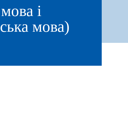
мова і
йська мова)