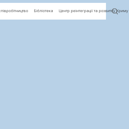
півробітництво
Бібліотека
Центр реінтеграції та розвитку Криму