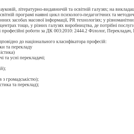
уковій, літературно-видавничій та освітній галузях; на викладац
в освітній програмі наявні цикл психолого-педагогічних та мето
онних засобах масової інформації, PR технологіях; у різноманітн
центрах тощо, у різних галузях виробництва, де потрібні послуги 
і професійні роботи за ДК 003:2010: 2444.2 Філолог, Перекладач,
ідповідно до національного класифікатора професій:
ики та перекладу
вістика)
і та усні перекладачі;
й);
в з громадськістю);
стика та переклад);