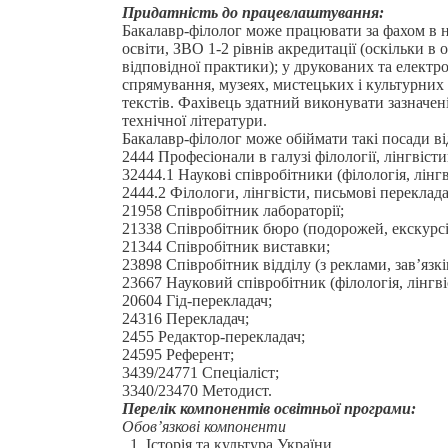
Придатність до працевлаштування:
Бакалавр-філолог може працювати за фахом в на
освіти, ЗВО 1-2 рівнів акредитації (оскільки 
відповідної практики); у друкованих та електр
спрямування, музеях, мистецьких і культурних 
текстів. Фахівець здатний виконувати зазначен
технічної літератури.
Бакалавр-філолог може обіймати такі посади в
2444 Професіонали в галузі філології, лінгвіст
32444.1 Наукові співробітники (філологія, лінг
2444.2 Філологи, лінгвісти, письмові перекладач
21958 Співробітник лабораторії;
21338 Співробітник бюро (подорожей, екскурсі
21344 Співробітник виставки;
23898 Співробітник відділу (з реклами, зав’язкі
23667 Науковий співробітник (філологія, лінгві
20604 Гід-перекладач;
24316 Перекладач;
2455 Редактор-перекладач;
24595 Референт;
3439/24771 Спеціаліст;
3340/23470 Методист.
Перелік компонентів освітньої програми:
Обов’язкові компоненти
Історія та культура України