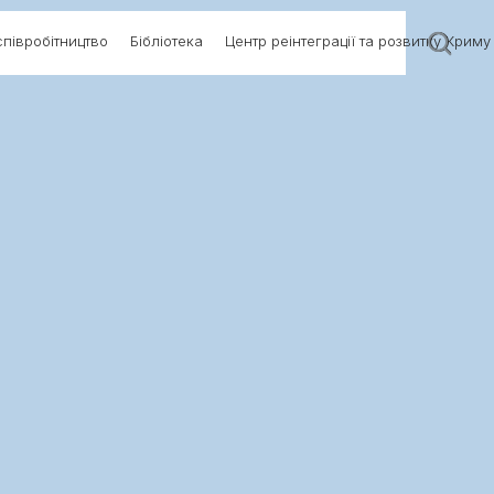
півробітництво
Бібліотека
Центр реінтеграції та розвитку Криму