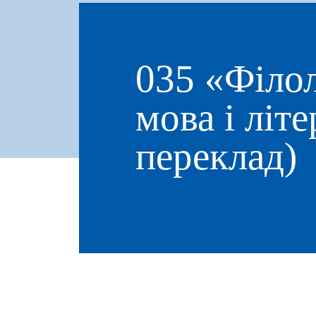
035 «Філол
мова і літе
переклад)