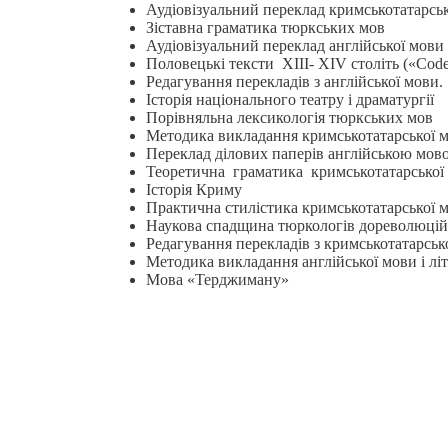
Аудіовізуальний переклад кримськотатарськ
Зіставна граматика тюркських мов
Аудіовізуальний переклад англійської мови
Половецькі тексти ХІІІ- ХIV століть («Cod
Редагування перекладів з англійської мови.
Історія національного театру і драматургії
Порівняльна лексикологія тюркських мов
Методика викладання кримськотатарської м
Переклад ділових паперів англійською мов
Теоретична граматика кримськотатарської
Історія Криму
Практична стилістика кримськотатарської 
Наукова спадщина тюркологів дореволюцій
Редагування перекладів з кримськотатарськ
Методика викладання англійської мови і лі
Мова «Терджиману»