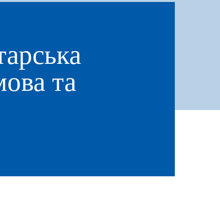
тарська
мова та