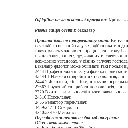
Офіційна назва освітньої програми:
Кримськота
Рівень вищої освіти:
бакалавр
Придатність до працевлаштування:
Випускни
науковій та освітній галузях; здійснювати під
також мають можливість працювати в галузі сер
працевлаштування у друкованих та електронних 
державних установах, у різних галузях господар
Бакалавр-філолог може обіймати такі посади в
2444 Професіонали в галузі філології, лінгвіст
32444.1 Наукові співробітники (філологія, лінг
2444.2 Філологи, лінгвісти, письмові перекладач
23667 Науковий співробітник (філологія, лінгві
2320 Вчитель загальноосвітнього навчального 
24316 Перекладач;
2455 Редактор-перекладач;
3439/24771 Спеціаліст;
3340/23470 Методист.
Перелік компонентів освітньої програми:
Обов’язкові компоненти:
Історія та культура України