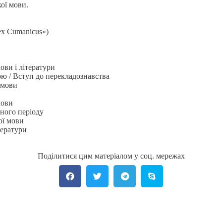
ої мови.
ex Cumanicus»)
ови і літератури
ою / Вступ до перекладознавства
 мови
мови
ного періоду
ої мови
тератури
Поділитися цим матеріалом у соц. мережах