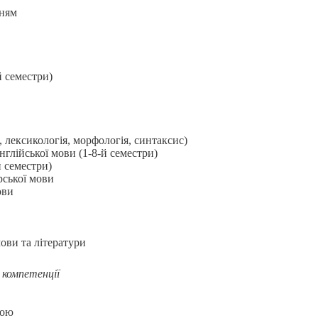
нням
-й семестри)
 лексикологія, морфологія, синтаксис)
глійської мови (1-8-й семестри)
й семестри)
рської мови
ови
ови та літератури
 компетенції
овою