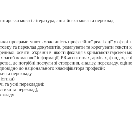
тарська мова і література, англійська мова та переклад
ки програми мають можливість професійної реалізації у сфері н
готовку та переклад документів, редагувати та корегувати тексти
едньої освіти України в якості фахівця з кримськотатарської мо
засобах масової інформації, PR-агентствах, архівах, фондах, сп
ства, де потрібні послуги зі створення, аналізу, перекладу, оцін
ідповідно до національного класифікатора професій:
ики та перекладу
вістика)
і та усні перекладачі;
стика та переклад);
закладу