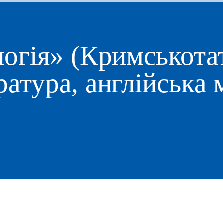
огія» (Кримськота
ратура, англійська 