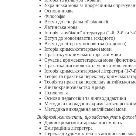
Українська мова за професійним спрямува
Основи права
Філософія
Вступ до спеціальної філології
Латинська мова
Історія зарубіжної літератури (1-й, 2-й та 3
Вступ до мовознавства (східного)
Вступ до літературознавства (східного)
Історія кримськотатарської мови
Практикум кримськотатарської мови
Сучасна кримськотатарська мова (фонетика,
Практика письмового та усного мовлення ан
Історія кримськотатарської літератури (1-7-
Теорія та практика перекладу кримськотата
Теорія та практика перекладу англійської м
Лінгвокраїнознавство Криму
Психологія
Основи педагогіки та лінгводидактики
Методика викладання кримськотатарської м
Методика викладання англійської мови
Вибіркові компоненти, що забезпечують фахові
Давня кримськотатарська писемність
Еміграційна література
Переклад художніх текстів англійською м