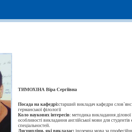
ТИМОХІНА Віра Сергіївна
Посада на кафедрі:
старший викладач кафедри слов`янсь
германської філології
Коло наукових інтересів
: методика викладання ділової 
особливості викладання англійської мови для студентів
спеціальностей.
Дисципліни, які викладає:
іноземна мова за професій