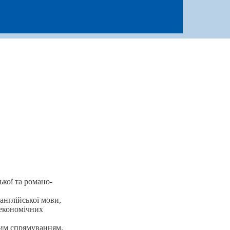
кої та романо-
англійської мови,
 економічних
ним спрямуванням.