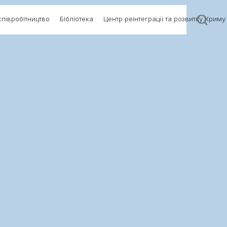
півробітництво
Бібліотека
Центр реінтеграції та розвитку Криму