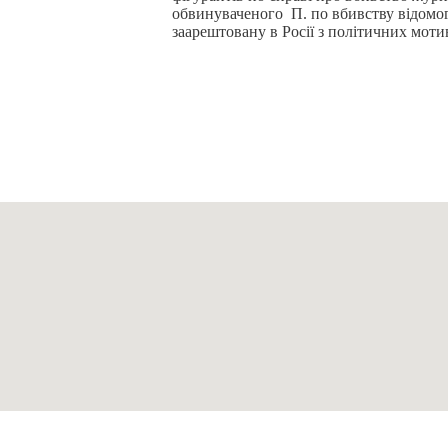
обвинуваченого П. по вбивству відомог
заарештовану в Росії з політичних моти