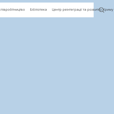
півробітництво
Бібліотека
Центр реінтеграції та розвитку Криму