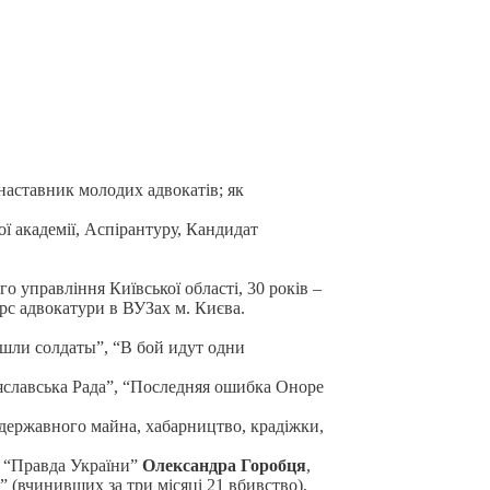
наставник молодих адвокатів; як
 академії, Аспірантуру, Кандидат
го управління Київської області, 30 років –
урс адвокатури в ВУЗах м. Києва.
шли солдаты”, “В бой идут одни
славська Рада”, “Последняя ошибка Оноре
 державного майна, хабарництво, крадіжки,
и “Правда України”
Олександра Горобця
,
” (вчинивших за три місяці 21 вбивство),