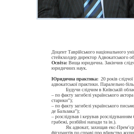
Доцент Таврійського національного уні
стейкхолдер директор Адвокатського об
Освіта:
Вища юридична. Закінчив слідч
юридичних наук.
Юридична практика:
20 років слідчої
адвокатської практики. Паралельно біл
Будучи слідчим в Київській області 
– по факту загибелі українського актор
старики”);
– по факту загибелі українського письме
де Бальзака”);
– розслідував і керував розслідуванням
грабежі, розбійні напади та ін.).
Як адвокат, захищав екс-Прем’єр м
фігурантів по справі про вбивство жур