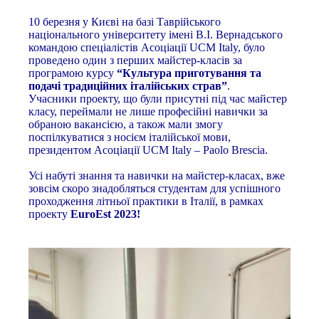
10 березня у Києві на базі Таврійського
національного університету імені В.І. Вернадського
командою спеціалістів Асоціації UCM Italy, було
проведено один з перших майстер-класів за
програмою курсу
“Культура приготування та
подачі традиційних італійських страв”
.
Учасники проекту, що були присутні під час майстер
класу, переймали не лише професійні навички за
обраною вакансією, а також мали змогу
поспілкуватися з носієм італійської мови,
президентом Асоціації UCM Italy – Paolo Brescia.
Усі набуті знання та навички на майстер-класах, вже
зовсім скоро знадобляться студентам для успішного
проходження літньої практики в Італії, в рамках
проекту
EuroEst 2023!