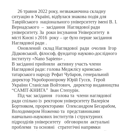
26 травня 2022 року, незважаючина складну
ситуацію в Україні, відбулася знакова подія для
Таврійського національного університету імені В. І.
Вернадського – засідання Наглядової ради
університету. За роки інсування Університету в
місті Києві з 2016 року – це було перше засідання
Наглядової ради .
Оновлений склад Наглядової ради очолив Ігор
Дідковський, філософ, фундатор науково-дослідного
інституту «Nano Sapiens» .
В засіданні прийняли активну участь члени
Наглядової ради: голова Меджлісу кримсько-
татарського народу Рефат Чубаров, генеральний
директор Укроборонпрому Юрій Гусєв, Герой
України Станіслав Войтович, директор видавництва
“САМІТ-КНИГА” Іван Степурін.
Під час засідання голова та члени наглядової
ради спільно із ректором університету Валерієм
Бортняком, проректорами Олександром Бесарабом,
Володимиром Ноженко та представниками
навчально-наукових інститутів і структурних
підрозділів університету обговорили актуальні
проблеми та основні стратегічні напрямки