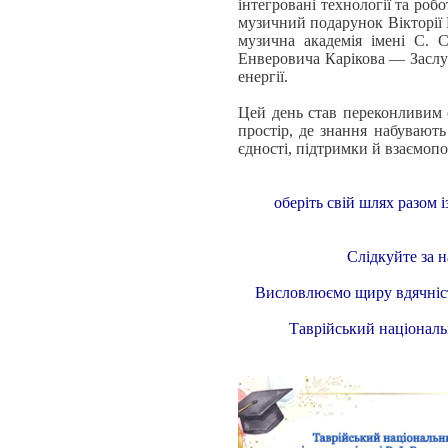
інтегровані технології та ро
музичний подарунок Вікторії 
музична академія імені С. 
Енверовича Карікова — Заслуж
енергії.
Цей день став переконливим с
простір, де знання набувают
єдності, підтримки й взаємоп
оберіть свій шлях разом 
Слідкуйте за 
Висловлюємо щиру вдячніст
Таврійський національн