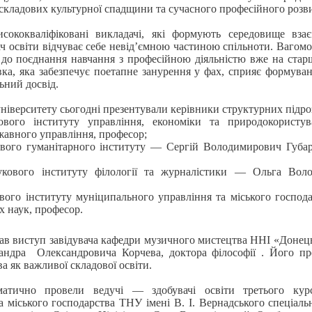
 складових культурної спадщини та сучасного професійного розви
сококваліфіковані викладачі, які формують середовище взає
ач освіти відчуває себе невід’ємною частиною спільноти. Вагом
 до поєднання навчання з професійною діяльністю вже на стар
вка, яка забезпечує поетапне занурення у фах, сприяє формув
ьний досвід.
ніверситету сьогодні презентували керівники структурних підроз
кового інституту управління, економіки та природокорис
жавного управління, професор;
ового гуманітарного інституту — Сергій Володимирович Губа
укового інституту філології та журналістики — Ольга Вол
вого інституту муніципального управління та міського госп
х наук, професор.
ав виступ завідувача кафедри музичного мистецтва ННІ «Донець
ндра Олександровича Корчева, доктора філософії . Його през
а як важливої складової освіти.
матично провели ведучі — здобувачі освіти третього курс
 міського господарства ТНУ імені В. І. Вернадського спеціаль