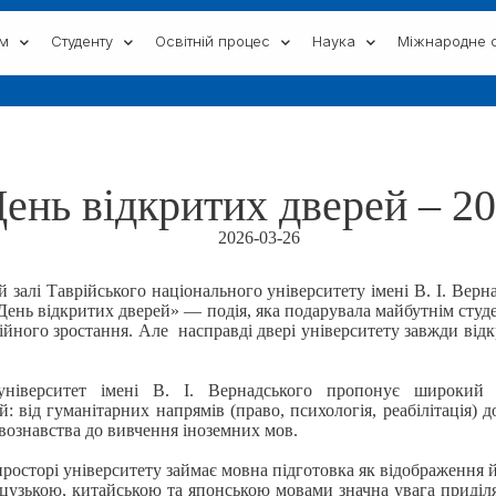
ам
Студенту
Освітній процес
Наука
Міжнародне с
ень відкритих дверей – 2
2026-03-26
ій залі Таврійського національного університету імені В. І. Вер
«День відкритих дверей» — подія, яка подарувала майбутнім сту
ійного зростання. Але насправді двері університету завжди відкр
 університет імені В. І. Вернадського пропонує широкий
й: від гуманітарних напрямів (право, психологія, реабілітація) 
твознавства до вивчення іноземних мов.
росторі університету займає мовна підготовка як відображення йо
нцузькою, китайською та японською мовами значна увага приділ