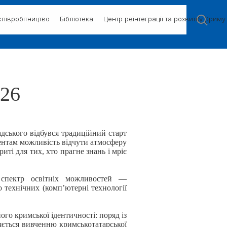
півробітництво
Бібліотека
Центр реінтеграції та розвитку Криму
026
надського відбувся традиційний старт
дентам можливість відчути атмосферу
иті для тих, хто прагне знань і мріє
 спектр освітніх можливостей —
до технічних (комп’ютерні технології
го кримської ідентичності: поряд із
яється вивченню кримськотатарської