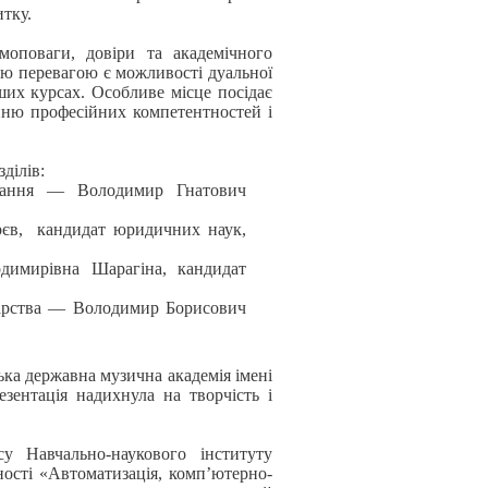
тку.
моповаги, довіри та академічного
ою перевагою є можливості дуальної
ших курсах. Особливе місце посідає
анню професійних компетентностей і
ділів:
тування — Володимир Гнатович
рєв,
кандидат юридичних наук,
одимирівна Шарагіна, кандидат
одарства — Володимир Борисович
ка державна музична академія імені
ентація надихнула на творчість і
у Навчально-наукового інституту
ності «Автоматизація, комп’ютерно-