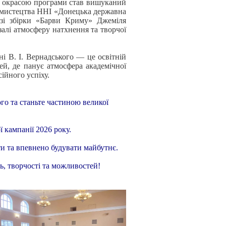
ою окрасою програми став вишуканий
о мистецтва ННІ «Донецька державна
 зі збірки «Барви Криму» Джеміля
алі атмосферу натхнення та творчої
і В. І. Вернадського — це освітній
ей, де панує атмосфера академічної
ійного успіху.
ого та станьте частиною великої
 кампанії 2026 року.
 та впевнено будувати майбутнє.
нь, творчості та можливостей!