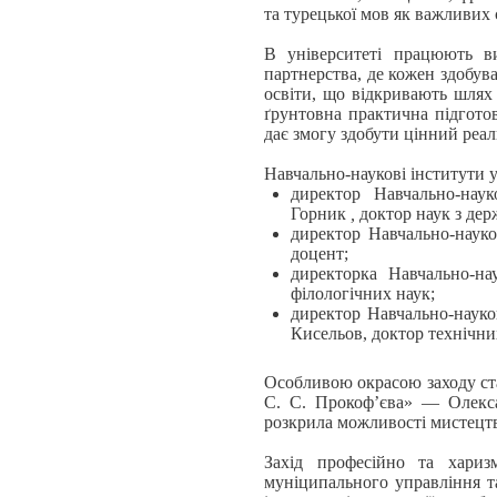
та турецької мов як важливих
В університеті працюють ви
партнерства, де кожен здобув
освіти, що відкривають шлях
ґрунтовна практична підгото
дає змогу здобути цінний реал
Навчально-наукові інститути у
директор Навчально-нау
Горник
,
доктор наук з дер
директор Навчально-наук
доцент;
директорка Навчально-на
філологічних наук;
директор Навчально-науко
Кисельов, доктор технічни
Особливою окрасою заходу ст
С. С. Прокоф’єва» — Олекса
розкрила можливості мистецтв
Захід професійно та хариз
муніципального управління та