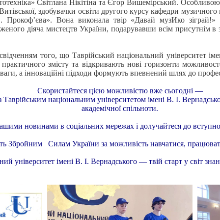
бототехніка» Світлана Нікітіна та Єгор Вишемірський. Особлив
Витівської, здобувачки освіти другого курсу кафедри музичног
С. Прокоф’єва». Вона виконала твір «Давай музИко зіграй!»
еного діяча мистецтв України, подарувавши всім присутнім в з
відченням того, що Таврійський національний університет імен
ь практичного змісту та відкривають нові горизонти можливост
оваги, а інноваційні підходи формують впевнений шлях до профес
Скористайтеся цією можливістю вже сьогодні —
із Таврійським національним університетом імені В. І. Вернадськ
академічної спільноти.
нашими новинами в соціальних мережах і долучайтеся до вступної
ь Збройним Силам України за можливість навчатися, працювати
ий університет імені В. І. Вернадського — твій старт у світ зна