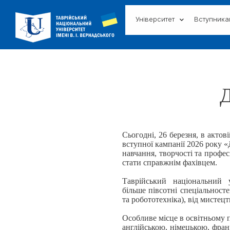
Університет
Вступник
Д
Сьогодні, 26 березня, в актов
вступної кампанії 2026 року 
навчання, творчості та профес
стати справжнім фахівцем.
Таврійський національний
більше півсотні спеціальносте
та робототехніка), від мистец
Особливе місце в освітньому п
англійською, німецькою, фра